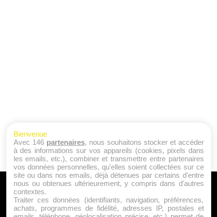
Bienvenue
Avec 146
partenaires
, nous souhaitons stocker et accéder
à des informations sur vos appareils (cookies, pixels dans
les emails, etc.), combiner et transmettre entre partenaires
vos données personnelles, qu'elles soient collectées sur ce
site ou dans nos emails, déjà détenues par certains d'entre
nous ou obtenues ultérieurement, y compris dans d'autres
A PROPOS
contextes.
Traiter ces données (identifiants, navigation, préférences,
Qui sommes nous ?
achats, programmes de fidélité, adresses IP, postales et
emails, téléphone, géolocalisation précise, etc.) permet de
Mentions Légales