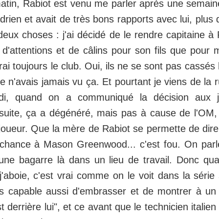
atin, Rabiot est venu me parler après une semaine
drien et avait de très bons rapports avec lui, plus
eux choses : j'ai décidé de le rendre capitaine à 
s d'attentions et de câlins pour son fils que pour 
rai toujours le club. Oui, ils ne se sont pas cassés
je n'avais jamais vu ça. Et pourtant je viens de la r
undi, quand on a communiqué la décision aux jo
suite, ça a dégénéré, mais pas à cause de l'OM,
 joueur. Que la mère de Rabiot se permette de dir
hance à Mason Greenwood... c'est fou. On parle
'une bagarre là dans un lieu de travail. Donc q
j'aboie, c'est vrai comme on le voit dans la série
uis capable aussi d'embrasser et de montrer à u
t derrière lui", et ce avant que le technicien italie