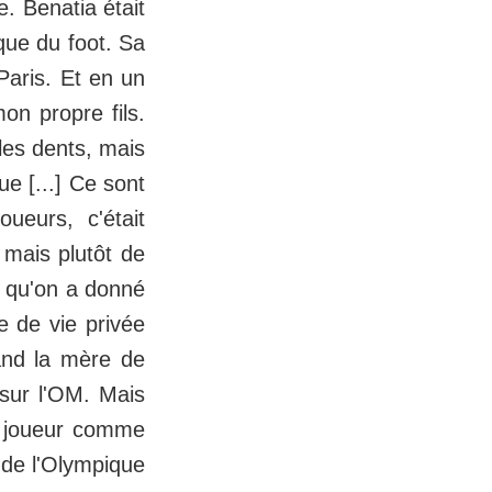
. Benatia était
 que du foot. Sa
Paris. Et en un
mon propre fils.
 les dents, mais
ue [...] Ce sont
ueurs, c'était
 mais plutôt de
e qu'on a donné
 de vie privée
uand la mère de
 sur l'OM. Mais
n joueur comme
n de l'Olympique