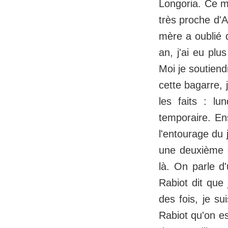
Longoria. Ce m
très proche d'A
mère a oublié d
an, j'ai eu plu
Moi je soutiend
cette bagarre, 
les faits : l
temporaire. En
l'entourage du
une deuxième c
là. On parle d
Rabiot dit que 
des fois, je s
Rabiot qu'on es