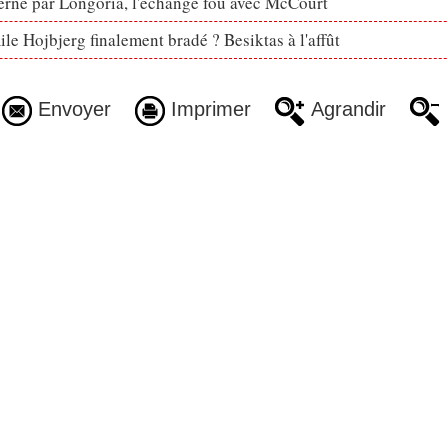
erné par Longoria, l'échange fou avec McCourt
le Hojbjerg finalement bradé ? Besiktas à l'affût
Envoyer
Imprimer
Agrandir