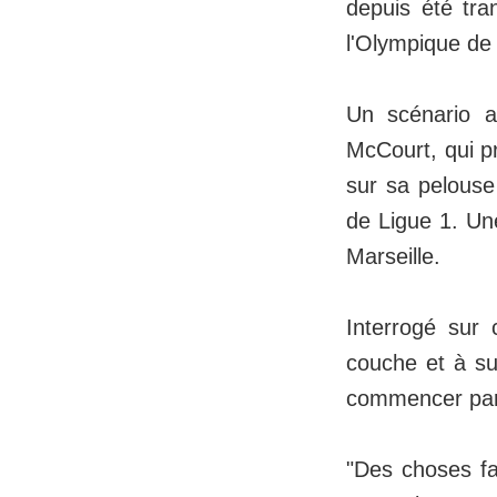
depuis été tra
l'Olympique de 
Un scénario a
McCourt, qui p
sur sa pelouse
de Ligue 1. Une
Marseille.
Interrogé sur
couche et à sur
commencer par 
"Des choses fa