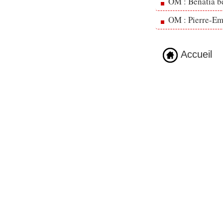
OM : Benatia b
OM : Pierre-Emi
Accueil