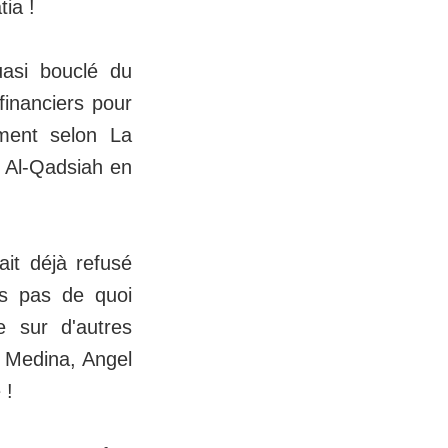
ia !
asi bouclé du
financiers pour
moment selon La
c Al-Qadsiah en
it déjà refusé
is pas de quoi
e sur d'autres
o Medina, Angel
 !