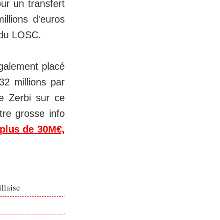
ur un transfert
llions d'euros
n du LOSC.
également placé
32 millions par
De Zerbi sur ce
re grosse info
plus de 30M€,
llaise