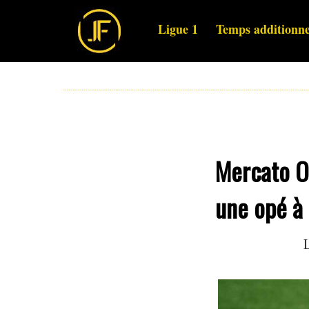
Ligue 1
Temps additionne
Mercato O
une opé à 
L