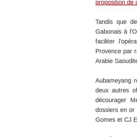
proposition de 
Tandis que de
Gabonais à l'OM
faciliter l'op
Provence par ra
Arabie Saoudit
Aubameyang res
deux autres o
décourager Me
dossiers en or
Gomes et CJ Eg