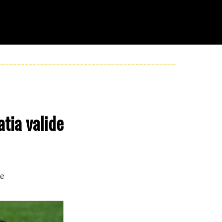
tia valide
re