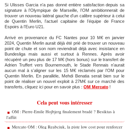
Si Ulisses Garcia n'a pas donné entière satisfaction depuis sa
signature à l'Olympique de Marseille, l'OM ambitionnerait de
trouver un nouveau latéral gauche d'un calibre supérieur à celui
de Quentin Merlin, l'actuel capitaine de l'équipe de France
Espoirs à l'Euro U21.
Arrivé en provenance du FC Nantes pour 10 M€ en janvier
2024, Quentin Merlin aurait déjà été prié de trouver un nouveau
point de chute et son nom reviendrait déjà avec insistance en
Bundesliga mais aussi et surtout à Rennes. Après avoir
récupéré un peu plus de 17 M€ (hors bonus) sur le transfert de
Adrien Truffert vers Bournemouth, le Stade Rennais n'aurait
aucun mal à s'aligner sur les 15 M€ réclamés par l'OM pour
Quentin Merlin. En parallèle, Mehdi Benatia serait bien sur le
point de réaliser un nouvel exploit à 27M€ sur ce marché des
transferts, cliquez ici pour en savoir plus :
OM Mercato
!
Cela peut vous intéresser
OM : Pierre-Emile Hojbjerg finalement bradé ? Besiktas à
l'affût
Mercato OM : Oleg Reabciuk, la piste low cost pour renforcer