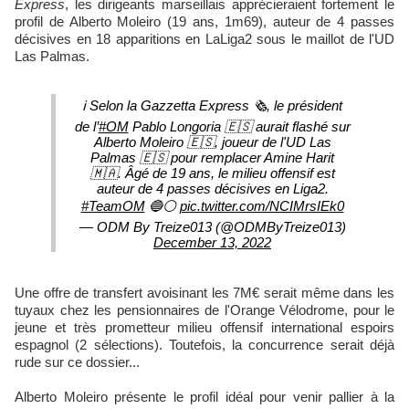
Express
, les dirigeants marseillais apprécieraient fortement le
profil de Alberto Moleiro (19 ans, 1m69), auteur de 4 passes
décisives en 18 apparitions en LaLiga2 sous le maillot de l'UD
Las Palmas.
ℹ️ Selon la Gazzetta Express 🗞️, le président
de l’
#OM
Pablo Longoria 🇪🇸 aurait flashé sur
Alberto Moleiro 🇪🇸, joueur de l'UD Las
Palmas 🇪🇸 pour remplacer Amine Harit
🇲🇦. Âgé de 19 ans, le milieu offensif est
auteur de 4 passes décisives en Liga2.
#TeamOM
🔵⚪️
pic.twitter.com/NCIMrsIEk0
— ODM By Treize013 (@ODMByTreize013)
December 13, 2022
Une offre de transfert avoisinant les 7M€ serait même dans les
tuyaux chez les pensionnaires de l'Orange Vélodrome, pour le
jeune et très prometteur milieu offensif international espoirs
espagnol (2 sélections). Toutefois, la concurrence serait déjà
rude sur ce dossier...
Alberto Moleiro présente le profil idéal pour venir pallier à la