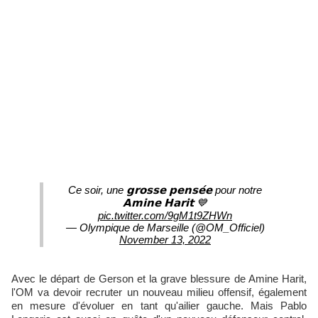
Ce soir, une 𝗴𝗿𝗼𝘀𝘀𝗲 𝗽𝗲𝗻𝘀𝗲́𝗲 pour notre
𝗔𝗺𝗶𝗻𝗲 𝗛𝗮𝗿𝗶𝘁 💙
pic.twitter.com/9gM1t9ZHWn
— Olympique de Marseille (@OM_Officiel)
November 13, 2022
Avec le départ de Gerson et la grave blessure de Amine Harit,
l'OM va devoir recruter un nouveau milieu offensif, également
en mesure d'évoluer en tant qu'ailier gauche. Mais Pablo