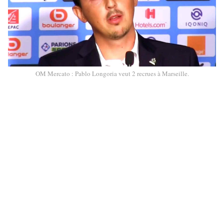
OM Mercato : Pablo Longoria veut 2 recrues à Marseille.