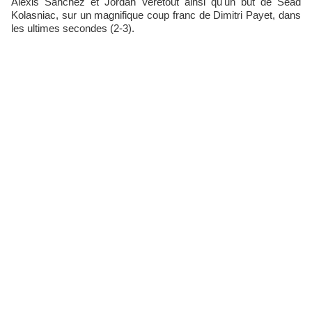
Alexis Sanchez et Jordan Veretout ainsi qu'un but de Sead
Kolasniac, sur un magnifique coup franc de Dimitri Payet, dans
les ultimes secondes (2-3).