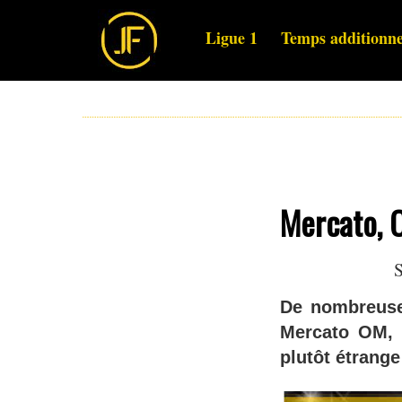
Ligue 1
Temps additionne
Mercato, O
S
De nombreuse
Mercato OM, e
plutôt étrange