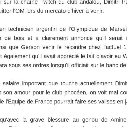
 sur la chaîne Twitch du club andalou, Dimitri P
uitter l'OM lors du mercato d'hiver à venir.
ien technicien argentin de l'Olympique de Marseil
 de bois et a clairement annoncé qu'il serait r
nsi que Gerson venir le rejoindre chez l'actuel
t également qu'il avait apprécié le fait d'avoir eu W
 sous ses ordres lorsqu'il officiait sur le banc de
 salaire important que touche actuellement Dimi
ut son amour pour le club phocéen, on voit mal c
de l'Equipe de France pourrait faire ses valises en j
 qu'avec la grave blessure au genou de Amine H