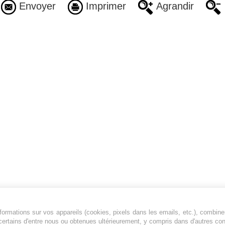
Envoyer
Imprimer
Agrandir
ormations sur vos appareils (cookies, pixels dans les emails, etc.), combine
Jeunesfooteux est un média sportif qui traite
certains d'entre nous ou obtenues ultérieurement, y compris dans d'autres co