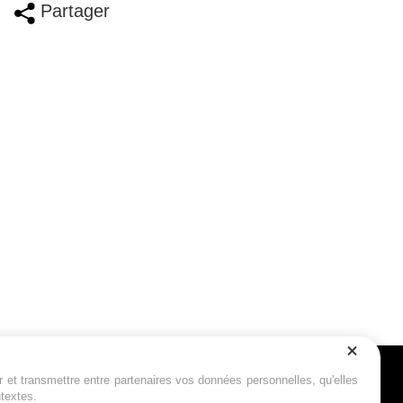
Partager
r et transmettre entre partenaires vos données personnelles, qu'elles
Suivez-nous
ntextes.