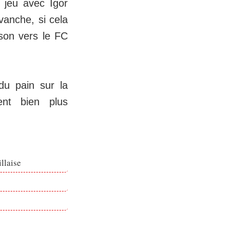
 jeu avec Igor
vanche, si cela
rson vers le FC
du pain sur la
ent bien plus
llaise