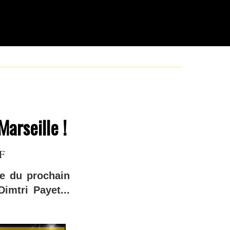
Marseille !
JF
e du prochain
imtri Payet...