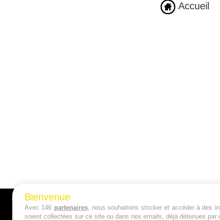
Accueil
Bienvenue
Avec 146
partenaires
, nous souhaitons stocker et accéder à des inf
A PROPOS
soient collectées sur ce site ou dans nos emails, déjà détenues par 