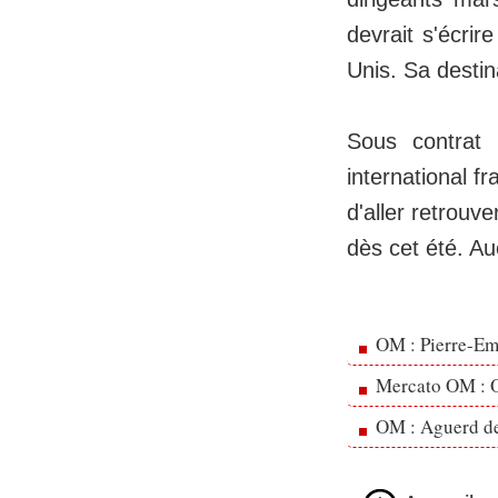
devrait s'écrir
Unis. Sa destina
Sous contrat 
international f
d'aller retrouv
dès cet été. Au
OM : Pierre-Emi
Mercato OM : Ol
OM : Aguerd de 