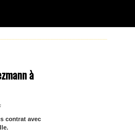
iezmann à
F
s contrat avec
le.