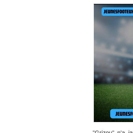
"Grizou" n'a j