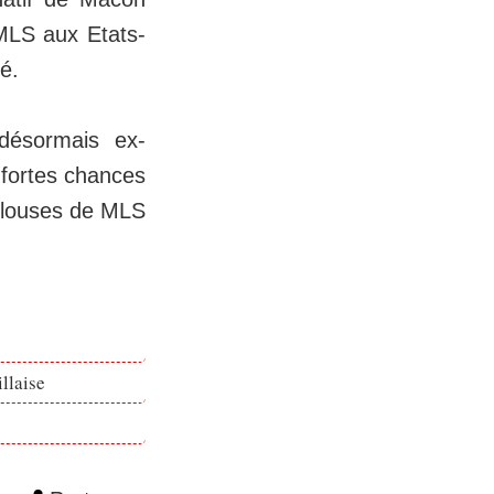
 MLS aux Etats-
hé.
désormais ex-
 fortes chances
pelouses de MLS
llaise