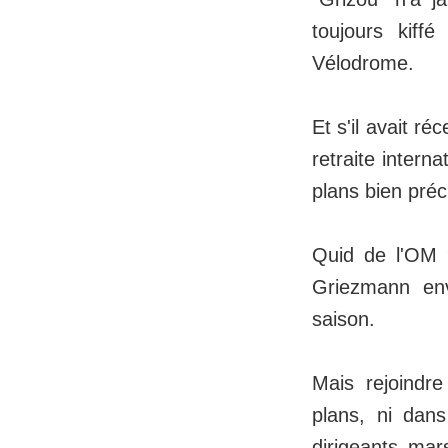
toujours kiff
Vélodrome.
Et s'il avait r
retraite intern
plans bien préc
Quid de l'OM 
Griezmann envi
saison.
Mais rejoindre 
plans, ni dans
dirigeants mar