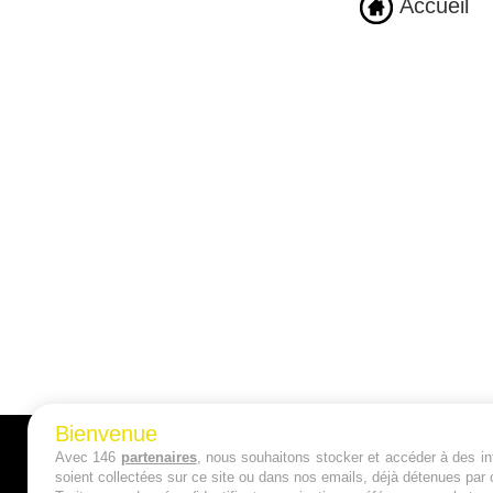
Accueil
Bienvenue
Avec 146
partenaires
, nous souhaitons stocker et accéder à des inf
A PROPOS
soient collectées sur ce site ou dans nos emails, déjà détenues par 