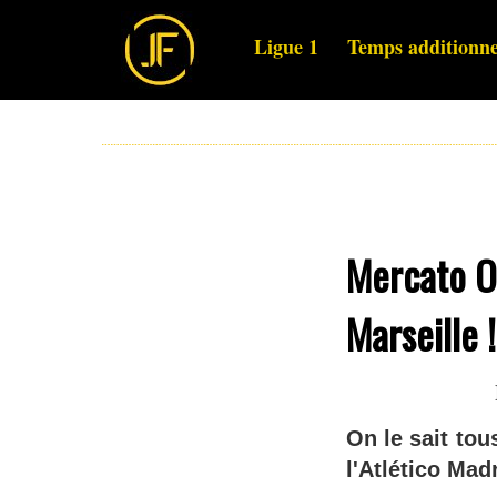
Ligue 1
Temps additionne
Mercato O
Marseille !
On le sait to
l'Atlético Mad