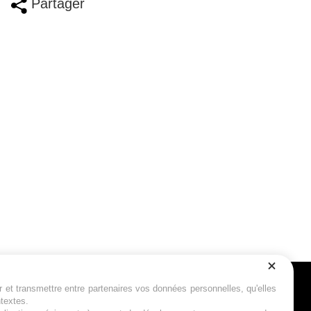
Partager
r et transmettre entre partenaires vos données personnelles, qu'elles
Suivez-nous
ntextes.