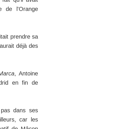
se de l'Orange
itait prendre sa
aurait déjà des
Marca
, Antoine
drid en fin de
 pas dans ses
leurs, car les
 natif de Mâcon