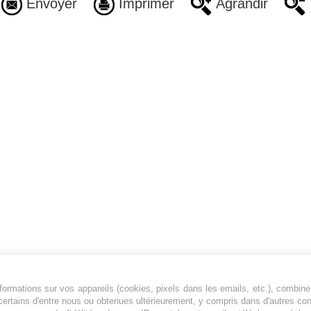
Envoyer
Imprimer
Agrandir
ormations sur vos appareils (cookies, pixels dans les emails, etc.), combine
Jeunesfooteux est un média sportif qui traite
certains d'entre nous ou obtenues ultérieurement, y compris dans d'autres co