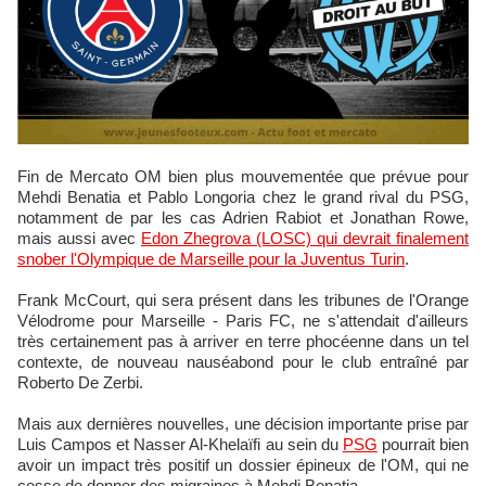
Fin de Mercato OM bien plus mouvementée que prévue pour
Mehdi Benatia et Pablo Longoria chez le grand rival du PSG,
notamment de par les cas Adrien Rabiot et Jonathan Rowe,
mais aussi avec
Edon Zhegrova (LOSC) qui devrait finalement
snober l'Olympique de Marseille pour la Juventus Turin
.
Frank McCourt, qui sera présent dans les tribunes de l'Orange
Vélodrome pour Marseille - Paris FC, ne s'attendait d'ailleurs
très certainement pas à arriver en terre phocéenne dans un tel
contexte, de nouveau nauséabond pour le club entraîné par
Roberto De Zerbi.
Mais aux dernières nouvelles, une décision importante prise par
Luis Campos et Nasser Al-Khelaïfi au sein du
PSG
pourrait bien
avoir un impact très positif un dossier épineux de l'OM, qui ne
cesse de donner des migraines à Mehdi Benatia.