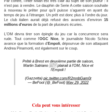
Par contre, l'Inter Milan est très clair au sujet de son joueur : il
n'est pas à vendre. Le dauphin de Serie A cette saison souhaite
à nouveau le prêter pour qu'il puisse s'aguerrir en ayant du
temps de jeu à l'étranger. Un prêt est donc plus à l'ordre du jour.
Le club italien aurait déjà refusé des avances d'environ
15
millions d'euros
de la part de plusieurs écuries.
L'OM devra tirer son épingle du jeu car la concurrence sera
rude. Tout comme l'
OGC Nice
, le journaliste Nicolo Schira
avance que la formation d'
Empoli
, dépourvue de son attaquant
Andrea Pinamonti, est également sur le coup.
Prêté à Brest en deuxième partie de saison,
Martin Satriano 🇺🇾 plairait à l'OM, Nice et
l'Empoli !
(Gazzetta)
pic.twitter.com/R2mnbGam0r
— BeFoot (@_BeFoot)
May 29, 2022
Cela peut vous intéresser