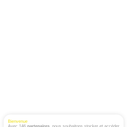
Bienvenue
Avec 146
partenaires
, nous souhaitons stocker et accéder