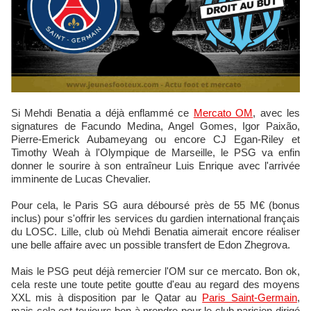
Si Mehdi Benatia a déjà enflammé ce
Mercato OM
, avec les
signatures de Facundo Medina, Angel Gomes, Igor Paixão,
Pierre-Emerick Aubameyang ou encore CJ Egan-Riley et
Timothy Weah à l'Olympique de Marseille, le PSG va enfin
donner le sourire à son entraîneur Luis Enrique avec l'arrivée
imminente de Lucas Chevalier.
Pour cela, le Paris SG aura déboursé près de 55 M€ (bonus
inclus) pour s'offrir les services du gardien international français
du LOSC. Lille, club où Mehdi Benatia aimerait encore réaliser
une belle affaire avec un possible transfert de Edon Zhegrova.
Mais le PSG peut déjà remercier l'OM sur ce mercato. Bon ok,
cela reste une toute petite goutte d'eau au regard des moyens
XXL mis à disposition par le Qatar au
Paris Saint-Germain
,
mais cela est toujours bon à prendre pour le club parisien dirigé