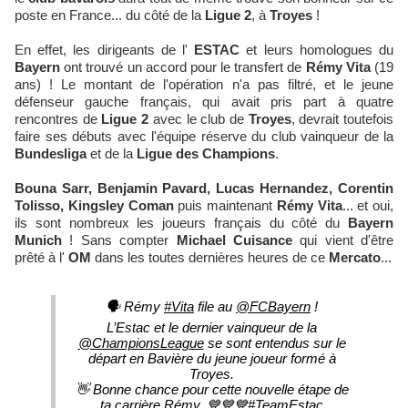
poste en France... du côté de la
Ligue 2
, à
Troyes
!
En effet, les dirigeants de l'
ESTAC
et leurs homologues du
Bayern
ont trouvé un accord pour le transfert de
Rémy Vita
(19
ans) ! Le montant de l'opération n'a pas filtré, et le jeune
défenseur gauche français, qui avait pris part à quatre
rencontres de
Ligue 2
avec le club de
Troyes
, devrait toutefois
faire ses débuts avec l'équipe réserve du club vainqueur de la
Bundesliga
et de la
Ligue des Champions
.
Bouna Sarr, Benjamin Pavard, Lucas Hernandez, Corentin
Tolisso, Kingsley Coman
puis maintenant
Rémy Vita
... et oui,
ils sont nombreux les joueurs français du côté du
Bayern
Munich
! Sans compter
Michael Cuisance
qui vient d'être
prêté à l'
OM
dans les toutes dernières heures de ce
Mercato
...
🗣 Rémy
#Vita
file au
@FCBayern
!
L’Estac et le dernier vainqueur de la
@ChampionsLeague
se sont entendus sur le
départ en Bavière du jeune joueur formé à
Troyes.
👋 Bonne chance pour cette nouvelle étape de
ta carrière Rémy. 💙💙💙
#TeamEstac