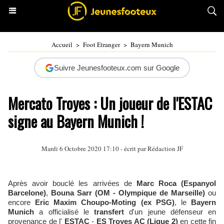
Accueil
>
Foot Etranger
>
Bayern Munich
Suivre Jeunesfooteux.com sur Google
Mercato Troyes : Un joueur de l'ESTAC
signe au Bayern Munich !
Mardi 6 Octobre 2020 17:10 - écrit par Rédaction JF
Après avoir bouclé les arrivées de
Marc Roca (Espanyol
Barcelone)
,
Bouna Sarr (OM - Olympique de Marseille)
ou
encore
Eric Maxim Choupo-Moting (ex PSG)
, le
Bayern
Munich
a officialisé le
transfert
d'un jeune défenseur en
provenance de l'
ESTAC
-
ES Troyes AC (Ligue 2)
en cette fin