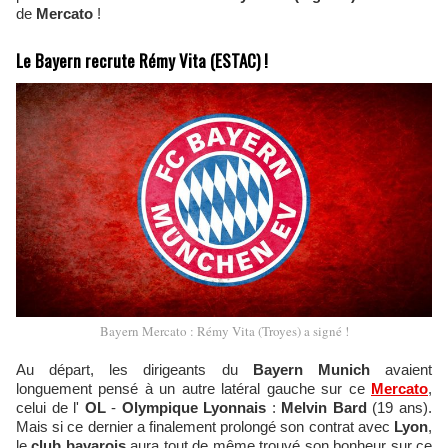
de
Mercato
!
Le Bayern recrute Rémy Vita (ESTAC) !
Bayern Mercato : Rémy Vita (Troyes) a signé !
Au départ, les dirigeants du
Bayern Munich
avaient
longuement pensé à un autre latéral gauche sur ce
Mercato
,
celui de l'
OL
-
Olympique Lyonnais
:
Melvin Bard
(19 ans).
Mais si ce dernier a finalement prolongé son contrat avec
Lyon
,
le
club bavarois
aura tout de même trouvé son bonheur sur ce