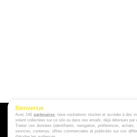
Bienvenue
Avec 146
partenaires
, nous souhaitons stocker et accéder à des inf
A PROPOS
soient collectées sur ce site ou dans nos emails, déjà détenues par 
Traiter ces données (identifiants, navigation, préférences, achats
Qui sommes nous ?
services, contenus, offres commerciales et publicités sur vos diffé
d'étudier les audiences.