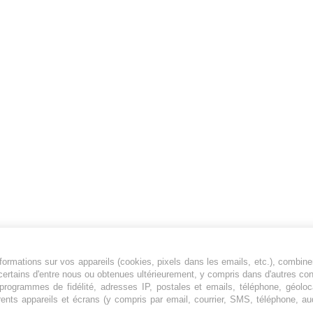
ormations sur vos appareils (cookies, pixels dans les emails, etc.), combine
Jeunesfooteux est un média sportif qui traite
certains d'entre nous ou obtenues ultérieurement, y compris dans d'autres co
principalement de l'actualité de la Ligue 1 et
, programmes de fidélité, adresses IP, postales et emails, téléphone, géolo
rents appareils et écrans (y compris par email, courrier, SMS, téléphone, aud
des grosses actualités de la Ligue 2 et du