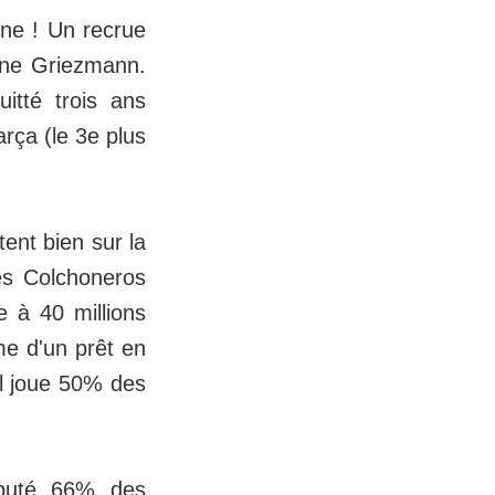
ine ! Un recrue
oine Griezmann.
itté trois ans
arça (le 3e plus
tent bien sur la
es Colchoneros
e à 40 millions
me d'un prêt en
il joue 50% des
isputé 66% des