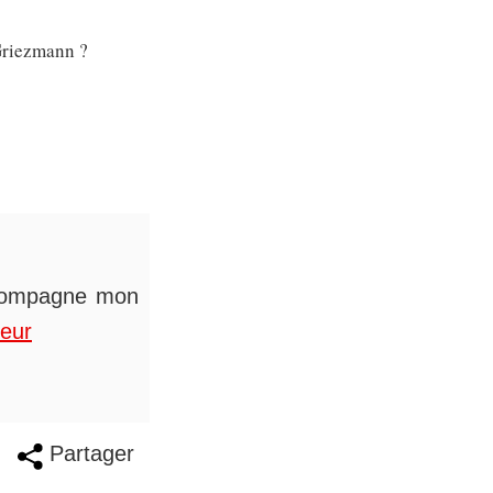
 Griezmann ?
accompagne mon
teur
Partager