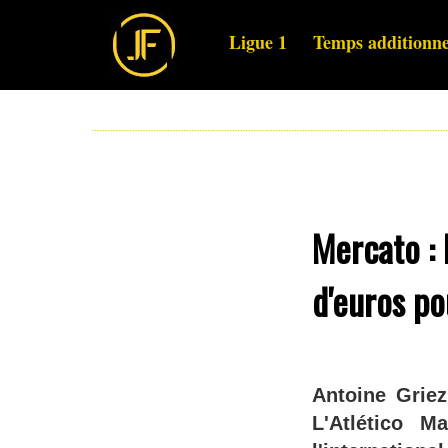
Ligue 1
Temps additionne
Mercato : 
d'euros p
Antoine Griez
L'Atlético M