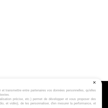
r et transmettre entre partenaires vos données personnelles, qu'elles
Suivez-nous
ntextes.
calisation précise, etc.) permet de développer et vous proposer des
io, et vidéo), de les personnaliser, d'en mesurer la performance, et