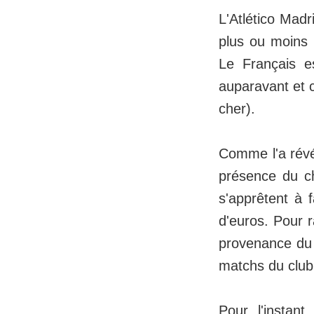
L'Atlético Madr
plus ou moins 
Le Français es
auparavant et c
cher).
Comme l'a rév
présence du c
s'apprêtent à f
d'euros. Pour r
provenance du 
matchs du club
Pour l'instan