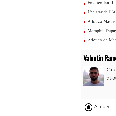
En attendant Ju
Une star de l'A
Atlético Madrid
Memphis Depay 
Atlético de Mad
Valentin Ram
Gra
quot
Accueil