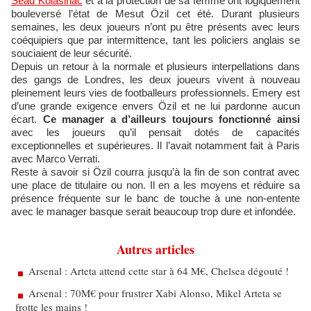
Sead Kolasinac
et à la protection de sa femme ont logiquement
bouleversé l’état de Mesut Özil cet été. Durant plusieurs
semaines, les deux joueurs n’ont pu être présents avec leurs
coéquipiers que par intermittence, tant les policiers anglais se
souciaient de leur sécurité.
Depuis un retour à la normale et plusieurs interpellations dans
des gangs de Londres, les deux joueurs vivent à nouveau
pleinement leurs vies de footballeurs professionnels. Emery est
d’une grande exigence envers Özil et ne lui pardonne aucun
écart.
Ce manager a d’ailleurs toujours fonctionné ainsi
avec les joueurs qu’il pensait dotés de capacités
exceptionnelles et supérieures. Il l’avait notamment fait à Paris
avec Marco Verrati.
Reste à savoir si Özil courra jusqu’à la fin de son contrat avec
une place de titulaire ou non. Il en a les moyens et réduire sa
présence fréquente sur le banc de touche à une non-entente
avec le manager basque serait beaucoup trop dure et infondée.
Autres articles
Arsenal : Arteta attend cette star à 64 M€, Chelsea dégouté !
Arsenal : 70M€ pour frustrer Xabi Alonso, Mikel Arteta se
frotte les mains !