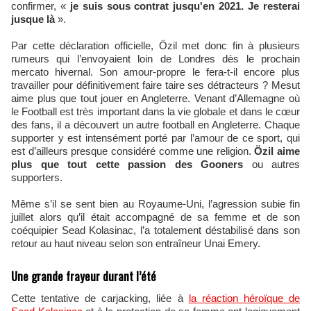
confirmer, «
je suis sous contrat jusqu'en 2021. Je resterai
jusque là
».
Par cette déclaration officielle, Özil met donc fin à plusieurs
rumeurs qui l’envoyaient loin de Londres dès le prochain
mercato hivernal. Son amour-propre le fera-t-il encore plus
travailler pour définitivement faire taire ses détracteurs ? Mesut
aime plus que tout jouer en Angleterre. Venant d’Allemagne où
le Football est très important dans la vie globale et dans le cœur
des fans, il a découvert un autre football en Angleterre. Chaque
supporter y est intensément porté par l’amour de ce sport, qui
est d’ailleurs presque considéré comme une religion.
Özil aime
plus que tout cette passion des Gooners
ou autres
supporters.
Même s’il se sent bien au Royaume-Uni, l’agression subie fin
juillet alors qu’il était accompagné de sa femme et de son
coéquipier Sead Kolasinac, l’a totalement déstabilisé dans son
retour au haut niveau selon son entraîneur Unai Emery.
Une grande frayeur durant l’été
Cette tentative de carjacking, liée à
la réaction héroïque de