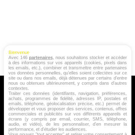
Bienvenue
Avec 146
partenaires
, nous souhaitons stocker et accéder
à des informations sur vos appareils (cookies, pixels dans
les emails, etc.), combiner et transmettre entre partenaires
vos données personnelles, qu'elles soient collectées sur ce
site ou dans nos emails, déjà détenues par certains d'entre
nous ou obtenues ultérieurement, y compris dans d'autres
A PROPOS
contextes.
Traiter ces données (identifiants, navigation, préférences,
Qui sommes nous ?
achats, programmes de fidélité, adresses IP, postales et
emails, téléphone, géolocalisation précise, etc.) permet de
Mentions Légales
développer et vous proposer des services, contenus, offres
Publicité
commerciales et publicités sur vos différents appareils et
écrans (y compris par email, courrier, SMS, téléphone,
Politique de Cookies
audio, et vidéo), de les personnaliser, d'en mesurer la
Contact
performance, et d'étudier les audiences.
Vous pouvez "tout accepter" et retirer votre consentement à