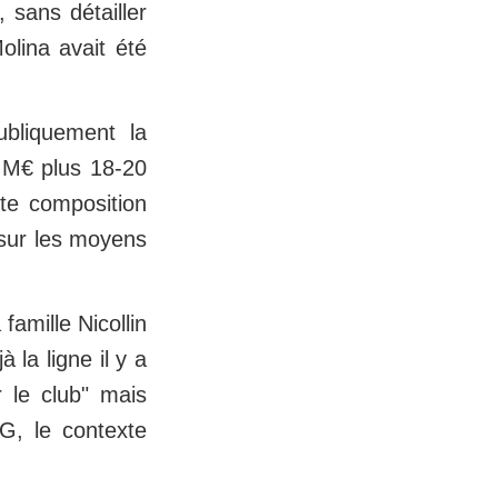
 sans détailler
olina avait été
ubliquement la
0 M€ plus 18-20
tte composition
 sur les moyens
 famille Nicollin
 la ligne il y a
r le club" mais
G, le contexte