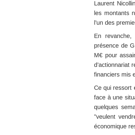
Laurent Nicolli
les montants ni
l’un des premie
En revanche, 
présence de Gü
M€ pour assaini
d’actionnariat 
financiers mis
Ce qui ressort e
face à une situ
quelques semai
"veulent vend
économique res