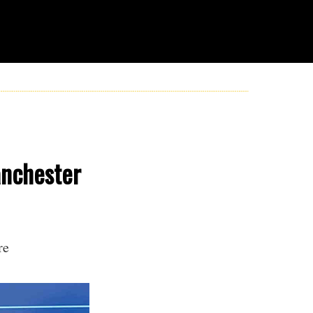
anchester
re