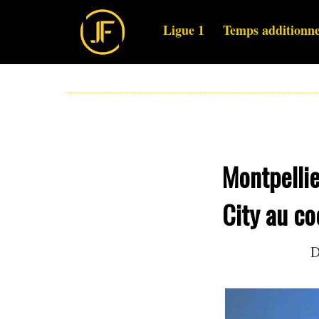
Ligue 1
Temps additionne
Montpellie
City au c
D