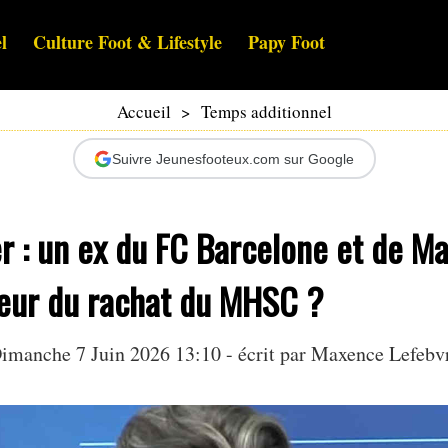
l
Culture Foot & Lifestyle
Papy Foot
Accueil
>
Temps additionnel
Suivre Jeunesfooteux.com sur Google
r : un ex du FC Barcelone et de M
oeur du rachat du MHSC ?
imanche 7 Juin 2026 13:10 - écrit par
Maxence Lefebv