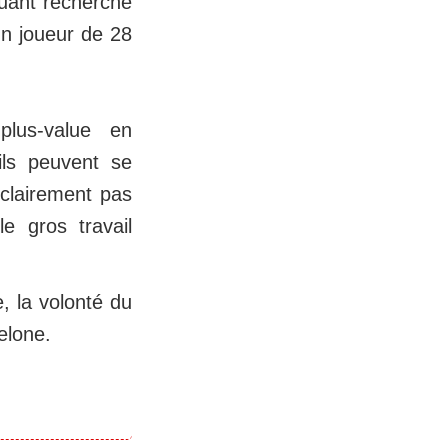
aquant recherché
un joueur de 28
plus-value en
ils peuvent se
 clairement pas
e gros travail
e, la volonté du
celone.