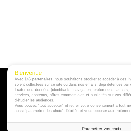
Bienvenue
Avec 146
partenaires
, nous souhaitons stocker et accéder à des inf
A PROPOS
soient collectées sur ce site ou dans nos emails, déjà détenues par 
Traiter ces données (identifiants, navigation, préférences, achats
Qui sommes nous ?
services, contenus, offres commerciales et publicités sur vos diffé
d'étudier les audiences.
Mentions Légales
Vous pouvez "tout accepter" et retirer votre consentement à tout mo
aussi "paramétrer des choix" détaillés et vous opposer aux traitem
Publicité
Politique de Cookies
Paramétrer vos choix