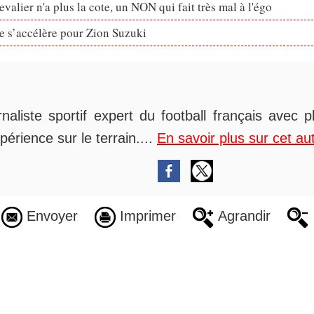
valier n'a plus la cote, un NON qui fait très mal à l'égo
ve s’accélère pour Zion Suzuki
rnaliste sportif expert du football français avec 
périence sur le terrain....
En savoir plus sur cet au
Envoyer
Imprimer
Agrandir