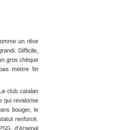
e comme un rêve
andi. Difficile,
 un gros chèque
 pas mettre fin
Le club catalan
 qui revalorise
sans bouger, le
tatut renforcé.
PSG, d’Arsenal