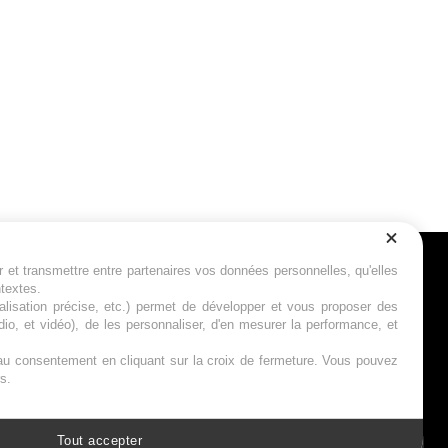
r et transmettre entre partenaires vos données personnelles, qu'elles
Suivez-nous
ntextes.
calisation précise, etc.) permet de développer et vous proposer des
io, et vidéo), de les personnaliser, d'en mesurer la performance, et
s au consentement en cliquant sur la croix de fermeture. Vous pouvez
s.
Tout accepter