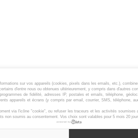
ormations sur vos appareils (cookies, pixels dans les emails, etc.), combine
Jeunesfooteux est un média sportif qui traite
certains d'entre nous ou obtenues ultérieurement, y compris dans d'autres co
principalement de l'actualité de la Ligue 1 et
, programmes de fidélité, adresses IP, postales et emails, téléphone, géolo
rents appareils et écrans (y compris par email, courrier, SMS, téléphone, aud
des grosses actualités de la Ligue 2 et du
football étranger.
ment via l'icône "cookie", ou refuser les traceurs et les activités soumise
Plan du site
|
Syndication
|
Powered by WM
ents non soumis au consentement. Vos choix sont valables pour 5 mois 20 jour
powered by