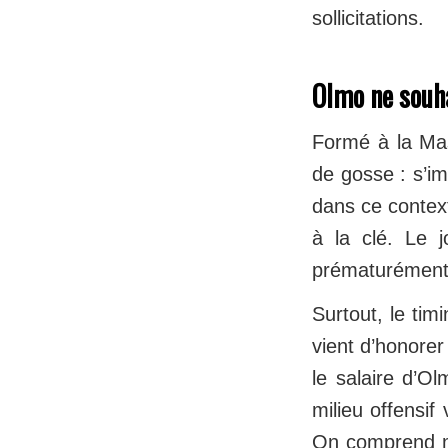
sollicitations.
Olmo ne souha
Formé à la Mas
de gosse : s’im
dans ce contex
à la clé. Le jo
prématurément 
Surtout, le tim
vient d’honorer
le salaire d’Ol
milieu offensif
On comprend mi