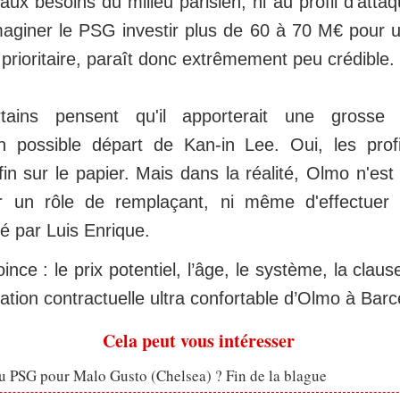
 aux besoins du milieu parisien, ni au profil d’att
maginer le PSG investir plus de 60 à 70 M€ pour 
l prioritaire, paraît donc extrêmement peu crédible.
tains pensent qu'il apporterait une grosse 
 possible départ de Kan-in Lee. Oui, les prof
in sur le papier. Mais dans la réalité, Olmo n'est
r un rôle de remplaçant, ni même d'effectuer l
mé par Luis Enrique.
oince : le prix potentiel, l’âge, le système, la claus
tuation contractuelle ultra confortable d’Olmo à Bar
Cela peut vous intéresser
u PSG pour Malo Gusto (Chelsea) ? Fin de la blague