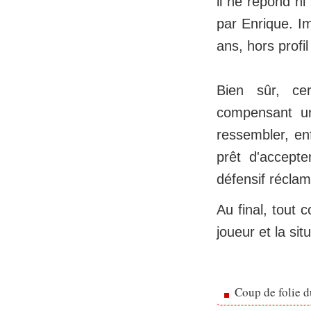
il ne répond ni
par Enrique. I
ans, hors profi
Bien sûr, cer
compensant un
ressembler, enf
prêt d'accepte
défensif récla
Au final, tout c
joueur et la si
Coup de folie d