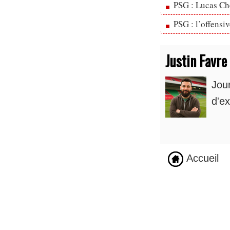
PSG : Lucas Che
PSG : l’offensi
Justin Favre
Jou
d'ex
Accueil