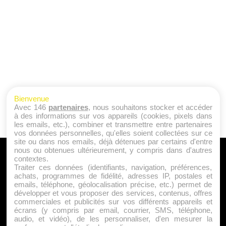
Bienvenue
Avec 146
partenaires
, nous souhaitons stocker et accéder
à des informations sur vos appareils (cookies, pixels dans
les emails, etc.), combiner et transmettre entre partenaires
vos données personnelles, qu'elles soient collectées sur ce
site ou dans nos emails, déjà détenues par certains d'entre
nous ou obtenues ultérieurement, y compris dans d'autres
A PROPOS
contextes.
Traiter ces données (identifiants, navigation, préférences,
Qui sommes nous ?
achats, programmes de fidélité, adresses IP, postales et
emails, téléphone, géolocalisation précise, etc.) permet de
Mentions Légales
développer et vous proposer des services, contenus, offres
Publicité
commerciales et publicités sur vos différents appareils et
écrans (y compris par email, courrier, SMS, téléphone,
Politique de Cookies
audio, et vidéo), de les personnaliser, d'en mesurer la
Contact