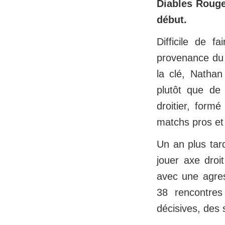
Diables Rouge
début.
Difficile de f
provenance du 
la clé, Nathan
plutôt que de
droitier, formé
matchs pros et 
Un an plus tard
jouer axe dro
avec une agres
38 rencontres
décisives, des 