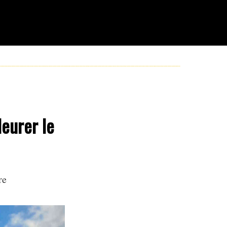
leurer le
re