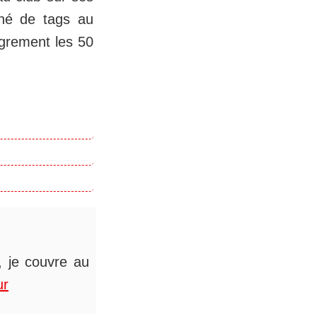
agné de tags au
grement les 50
s, je couvre au
ur