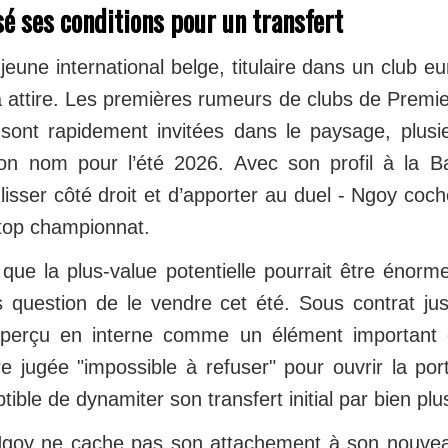
é ses conditions pour un transfert
eune international belge, titulaire dans un club e
a attire. Les premières rumeurs de clubs de Premi
sont rapidement invitées dans le paysage, plusi
n nom pour l’été 2026. Avec son profil à la Ba
lisser côté droit et d’apporter au duel - Ngoy co
top championnat.
t que la plus-value potentielle pourrait être énorm
as question de le vendre cet été. Sous contrat ju
perçu en interne comme un élément important du
e jugée "impossible à refuser" pour ouvrir la port
ible de dynamiter son transfert initial par bien plu
Ngoy ne cache pas son attachement à son nouvea