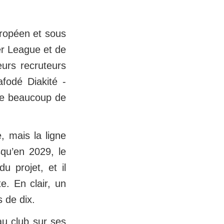
uropéen et sous
er League et de
eurs recruteurs
fodé Diakité -
che beaucoup de
e, mais la ligne
squ’en 2029, le
 projet, et il
e. En clair, un
s de dix.
u club sur ses