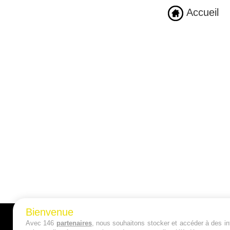
Accueil
Bienvenue
Avec 146
partenaires
, nous souhaitons stocker et accéder à des inf
A PROPOS