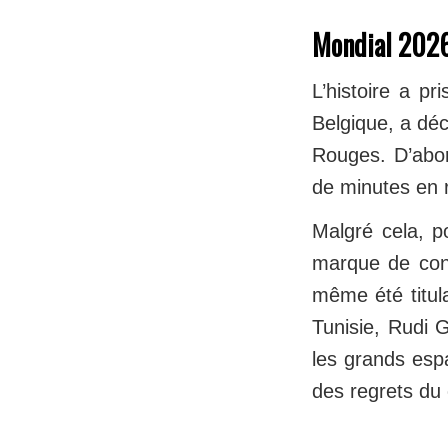
Mondial 2026,
L’histoire a p
Belgique, a déc
Rouges. D’abor
de minutes en 
Malgré cela, po
marque de conf
même été titula
Tunisie, Rudi 
les grands esp
des regrets du