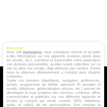
Bienvenue
Avec 146
partenaires
, nous souhaitons stocker et accéder
à des informations sur vos appareils (cookies, pixels dans
les emails, etc.), combiner et transmettre entre partenaires
vos données personnelles, qu'elles soient collectées sur ce
site ou dans nos emails, déjà détenues par certains d'entre
nous ou obtenues ultérieurement, y compris dans d'autres
A PROPOS
contextes.
Traiter ces données (identifiants, navigation, préférences,
Qui sommes nous ?
achats, programmes de fidélité, adresses IP, postales et
emails, téléphone, géolocalisation précise, etc.) permet de
Mentions Légales
développer et vous proposer des services, contenus, offres
Publicité
commerciales et publicités sur vos différents appareils et
écrans (y compris par email, courrier, SMS, téléphone,
Politique de Cookies
audio, et vidéo), de les personnaliser, d'en mesurer la