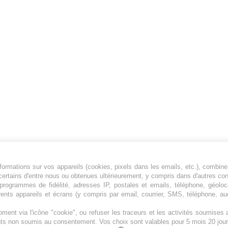
ormations sur vos appareils (cookies, pixels dans les emails, etc.), combine
Jeunesfooteux est un média sportif qui traite
certains d'entre nous ou obtenues ultérieurement, y compris dans d'autres co
principalement de l'actualité de la Ligue 1 et
, programmes de fidélité, adresses IP, postales et emails, téléphone, géolo
rents appareils et écrans (y compris par email, courrier, SMS, téléphone, aud
des grosses actualités de la Ligue 2 et du
football étranger.
ment via l'icône "cookie", ou refuser les traceurs et les activités soumise
Plan du site
|
Syndication
|
Powered by WM
ents non soumis au consentement. Vos choix sont valables pour 5 mois 20 jour