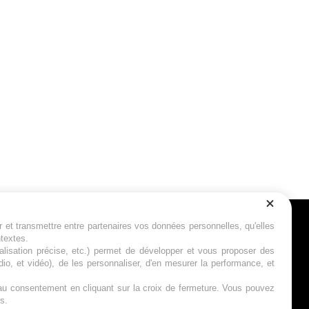
r et transmettre entre partenaires vos données personnelles, qu'elles
Suivez-nous
ntextes.
calisation précise, etc.) permet de développer et vous proposer des
io, et vidéo), de les personnaliser, d'en mesurer la performance, et
s au consentement en cliquant sur la croix de fermeture. Vous pouvez
s.