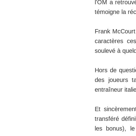
l'OM a retrouv
témoigne la ré
Frank McCourt 
caractères ces
soulevé à quel
Hors de questio
des joueurs t
entraîneur ital
Et sincèremen
transféré défi
les bonus), le