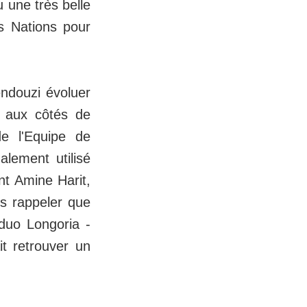
 une très belle
es Nations pour
endouzi évoluer
u aux côtés de
de l'Equipe de
alement utilisé
nt Amine Harit,
us rappeler que
duo Longoria -
t retrouver un