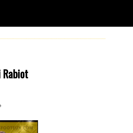
 Rabiot
o