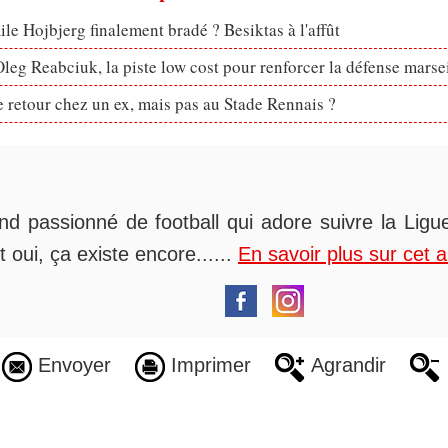
le Hojbjerg finalement bradé ? Besiktas à l'affût
eg Reabciuk, la piste low cost pour renforcer la défense marsei
retour chez un ex, mais pas au Stade Rennais ?
nd passionné de football qui adore suivre la Ligue
t oui, ça existe encore......
En savoir plus sur cet 
Envoyer
Imprimer
Agrandir