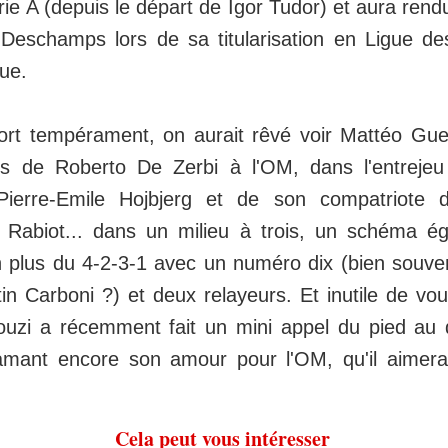
e A (depuis le départ de Igor Tudor) et aura rendu
 Deschamps lors de sa titularisation en Ligue d
ue.
fort tempérament, on aurait rêvé voir Mattéo Gu
es de Roberto De Zerbi à l'OM, dans l'entreje
 Pierre-Emile Hojbjerg et de son compatriote 
 Rabiot... dans un milieu à trois, un schéma ég
n plus du 4-2-3-1 avec un numéro dix (bien souve
in Carboni ?) et deux relayeurs. Et inutile de vo
uzi a récemment fait un mini appel du pied au 
amant encore son amour pour l'OM, qu'il aimerai
Cela peut vous intéresser