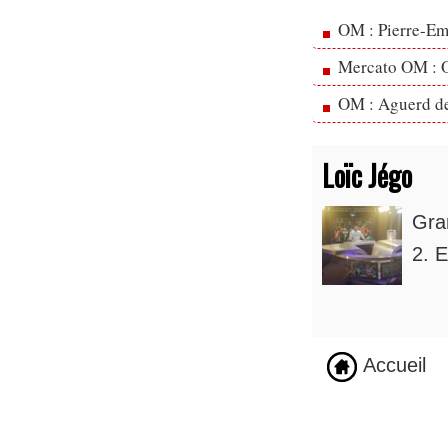
OM : Pierre-Emi
Mercato OM : Ol
OM : Aguerd de 
Loïc Jégo
Gra
2. E
Accueil