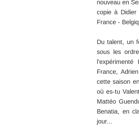
nouveau en Seri
copie à Didier
France - Belgiq
Du talent, un 
sous les ordr
l'expérimenté
France, Adrien
cette saison e
où es-tu Valent
Mattéo Guendo
Benatia, en cl
jour...