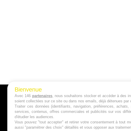
Bienvenue
Avec 146
partenaires
, nous souhaitons stocker et accéder à des inf
A PROPOS
soient collectées sur ce site ou dans nos emails, déjà détenues par 
Traiter ces données (identifiants, navigation, préférences, achats
Qui sommes nous ?
services, contenus, offres commerciales et publicités sur vos diffé
d'étudier les audiences.
Mentions Légales
Vous pouvez "tout accepter" et retirer votre consentement à tout mo
aussi "paramétrer des choix" détaillés et vous opposer aux traitem