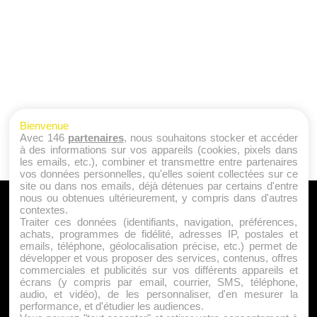
Bienvenue
Avec 146
partenaires
, nous souhaitons stocker et accéder
à des informations sur vos appareils (cookies, pixels dans
les emails, etc.), combiner et transmettre entre partenaires
vos données personnelles, qu'elles soient collectées sur ce
site ou dans nos emails, déjà détenues par certains d'entre
nous ou obtenues ultérieurement, y compris dans d'autres
A PROPOS
contextes.
Traiter ces données (identifiants, navigation, préférences,
Qui sommes nous ?
achats, programmes de fidélité, adresses IP, postales et
emails, téléphone, géolocalisation précise, etc.) permet de
Mentions Légales
développer et vous proposer des services, contenus, offres
Publicité
commerciales et publicités sur vos différents appareils et
écrans (y compris par email, courrier, SMS, téléphone,
Politique de Cookies
audio, et vidéo), de les personnaliser, d'en mesurer la
Contact
performance, et d'étudier les audiences.