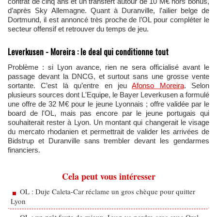
contrat de cinq ans et un transfert autour de 10 M€ hors bonus,
d’après Sky Allemagne. Quant à Duranville, l’ailier belge de
Dortmund, il est annoncé très proche de l’OL pour compléter le
secteur offensif et retrouver du temps de jeu.
Leverkusen - Moreira : le deal qui conditionne tout
Problème : si Lyon avance, rien ne sera officialisé avant le
passage devant la DNCG, et surtout sans une grosse vente
sortante. C’est là qu’entre en jeu
Afonso Moreira
. Selon
plusieurs sources dont L'Equipe, le Bayer Leverkusen a formulé
une offre de 32 M€ pour le jeune Lyonnais ; offre validée par le
board de l'OL, mais pas encore par le jeune portugais qui
souhaiterait rester à Lyon. Un montant qui changerait le visage
du mercato rhodanien et permettrait de valider les arrivées de
Bidstrup et Duranville sans trembler devant les gendarmes
financiers.
Cela peut vous intéresser
OL : Duje Caleta-Car réclame un gros chèque pour quitter
Lyon