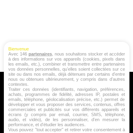
Bienvenue
Avec 146
partenaires
, nous souhaitons stocker et accéder
à des informations sur vos appareils (cookies, pixels dans
les emails, etc.), combiner et transmettre entre partenaires
vos données personnelles, qu'elles soient collectées sur ce
site ou dans nos emails, déjà détenues par certains d'entre
nous ou obtenues ultérieurement, y compris dans d'autres
A PROPOS
contextes.
Traiter ces données (identifiants, navigation, préférences,
Qui sommes nous ?
achats, programmes de fidélité, adresses IP, postales et
emails, téléphone, géolocalisation précise, etc.) permet de
Mentions Légales
développer et vous proposer des services, contenus, offres
Publicité
commerciales et publicités sur vos différents appareils et
écrans (y compris par email, courrier, SMS, téléphone,
Politique de Cookies
audio, et vidéo), de les personnaliser, d'en mesurer la
Contact
performance, et d'étudier les audiences.
Vous pouvez "tout accepter" et retirer votre consentement à