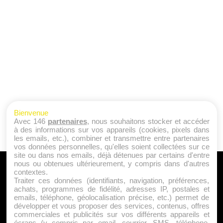
Bienvenue
Avec 146
partenaires
, nous souhaitons stocker et accéder
à des informations sur vos appareils (cookies, pixels dans
les emails, etc.), combiner et transmettre entre partenaires
vos données personnelles, qu'elles soient collectées sur ce
site ou dans nos emails, déjà détenues par certains d'entre
nous ou obtenues ultérieurement, y compris dans d'autres
A PROPOS
contextes.
Traiter ces données (identifiants, navigation, préférences,
Qui sommes nous ?
achats, programmes de fidélité, adresses IP, postales et
emails, téléphone, géolocalisation précise, etc.) permet de
Mentions Légales
développer et vous proposer des services, contenus, offres
Publicité
commerciales et publicités sur vos différents appareils et
écrans (y compris par email, courrier, SMS, téléphone,