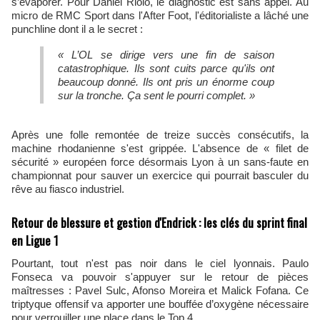
s’évaporer. Pour Daniel Riolo, le diagnostic est sans appel. Au
micro de RMC Sport dans l'After Foot, l'éditorialiste a lâché une
punchline dont il a le secret :
« L’OL se dirige vers une fin de saison
catastrophique. Ils sont cuits parce qu'ils ont
beaucoup donné. Ils ont pris un énorme coup
sur la tronche. Ça sent le pourri complet. »
Après une folle remontée de treize succès consécutifs, la
machine rhodanienne s'est grippée. L'absence de « filet de
sécurité » européen force désormais Lyon à un sans-faute en
championnat pour sauver un exercice qui pourrait basculer du
rêve au fiasco industriel.
Retour de blessure et gestion d'Endrick : les clés du sprint final
en Ligue 1
Pourtant, tout n'est pas noir dans le ciel lyonnais. Paulo
Fonseca va pouvoir s'appuyer sur le retour de pièces
maîtresses : Pavel Sulc, Afonso Moreira et Malick Fofana. Ce
triptyque offensif va apporter une bouffée d’oxygène nécessaire
pour verrouiller une place dans le Top 4.