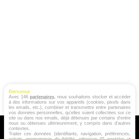
Bienvenue
Avec 146
partenaires
, nous souhaitons stocker et accéder
à des informations sur vos appareils (cookies, pixels dans
les emails, etc.), combiner et transmettre entre partenaires
vos données personnelles, qu'elles soient collectées sur ce
site ou dans nos emails, déjà détenues par certains d'entre
nous ou obtenues ultérieurement, y compris dans d'autres
A PROPOS
contextes.
Traiter ces données (identifiants, navigation, préférences,
Qui sommes nous ?
achats, programmes de fidélité, adresses IP, postales et