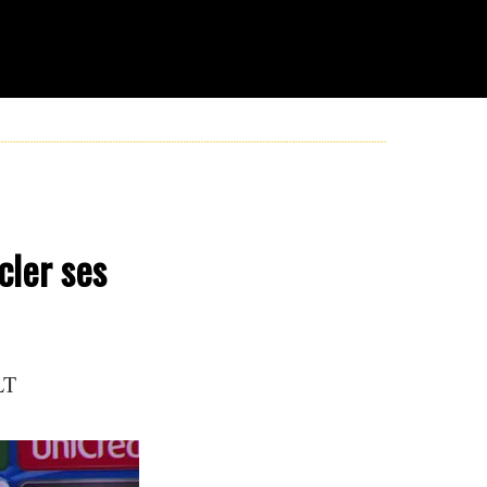
cler ses
LT