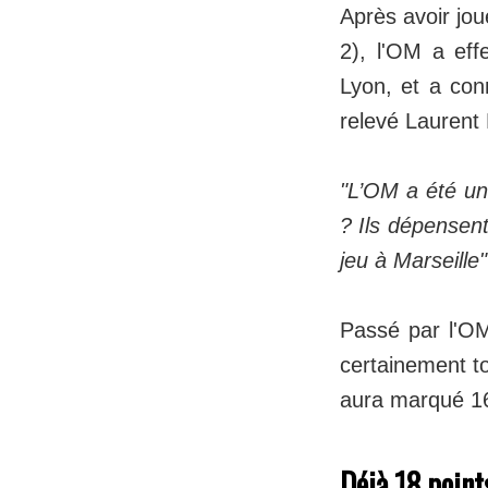
Après avoir jo
2), l'OM a ef
Lyon, et a con
relevé Laurent 
"L’OM a été un
? Ils dépensent 
jeu à Marseille"
Passé par l'OM
certainement to
aura marqué 16
Déjà 18 point