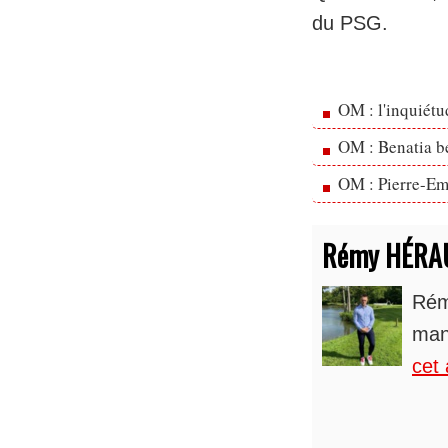
du PSG.
OM : l'inquiét
OM : Benatia b
OM : Pierre-Emi
Rémy HÉRA
Rém
man
cet 