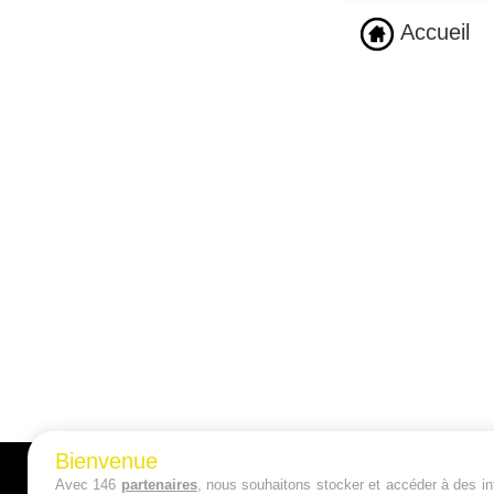
Accueil
Bienvenue
Avec 146
partenaires
, nous souhaitons stocker et accéder à des inf