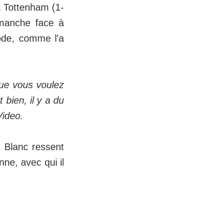
à Tottenham (1-
imanche face à
ode, comme l'a
que vous voulez
 bien, il y a du
Video.
 Blanc ressent
nne, avec qui il