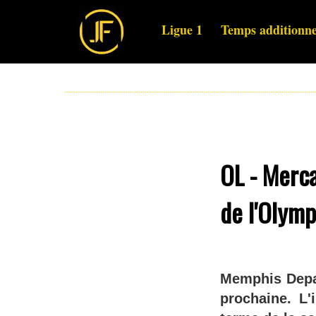
Ligue 1
Temps additionne
OL - Merc
de l'Olymp
Memphis Depay
prochaine. L'