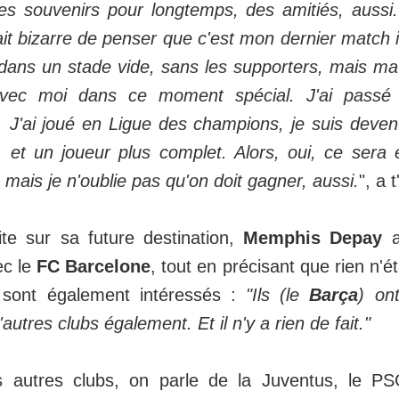
es souvenirs pour longtemps, des amitiés, aussi. 
it bizarre de penser que c'est mon dernier match 
r dans un stade vide, sans les supporters, mais ma
avec moi dans ce moment spécial. J'ai pass
. J'ai joué en Ligue des champions, je suis deven
r, et un joueur plus complet. Alors, oui, ce ser
mais je n'oublie pas qu'on doit gagner, aussi.
", a t
ite sur sa future destination,
Memphis Depay
a
ec le
FC Barcelone
, tout en précisant que rien n'ét
s sont également intéressés :
"Ils (le
Barça
) on
d'autres clubs également. Et il n'y a rien de fait."
s autres clubs, on parle de la Juventus, le PS