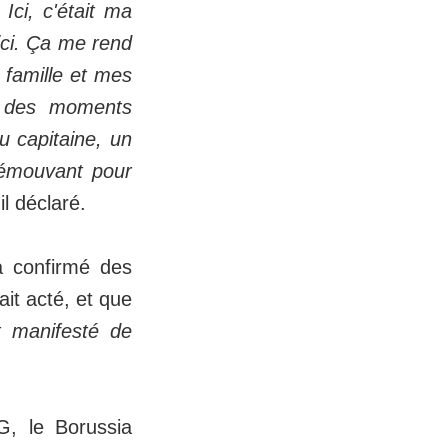
Ici, c'était ma
ici. Ça me rend
 famille et mes
é des moments
u capitaine, un
a émouvant pour
'il déclaré.
 confirmé des
ait acté, et que
t manifesté de
G, le Borussia