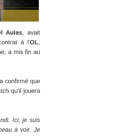
l Aulas
, avait
ntrat à l'
OL
,
ne, a mis fin au
.
a confirmé que
ch qu'il jouera
di. Ici, je suis
eau à voir. Je