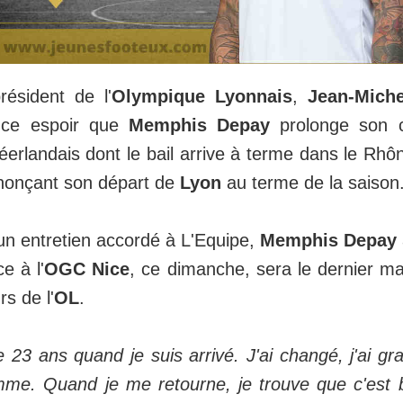
résident de l'
Olympique Lyonnais
,
Jean-Miche
nce espoir que
Memphis Depay
prolonge son co
 néerlandais dont le bail arrive à terme dans le Rhô
nonçant son départ de
Lyon
au terme de la saison
un entretien accordé à L'Equipe,
Memphis Depay
e à l'
OGC Nice
, ce dimanche, sera le dernier mat
rs de l'
OL
.
e 23 ans quand je suis arrivé. J'ai changé, j'ai gran
e. Quand je me retourne, je trouve que c'est b