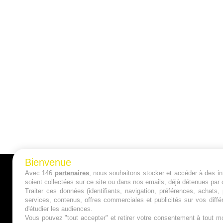
Bienvenue
Avec 146
partenaires
, nous souhaitons stocker et accéder à des inf
A PROPOS
soient collectées sur ce site ou dans nos emails, déjà détenues par 
Traiter ces données (identifiants, navigation, préférences, achats
Qui sommes nous ?
services, contenus, offres commerciales et publicités sur vos diffé
d'étudier les audiences.
Mentions Légales
Vous pouvez "tout accepter" et retirer votre consentement à tout mo