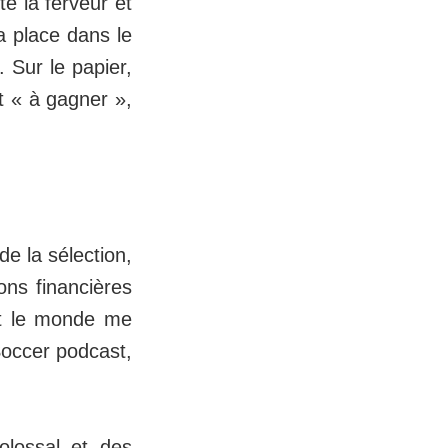
té la ferveur et
sa place dans le
 Sur le papier,
t « à gagner »,
de la sélection,
ons financières
ut le monde me
Soccer podcast,
colossal et des