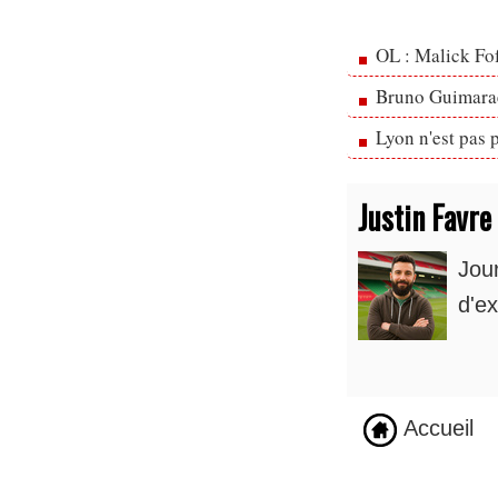
OL : Malick Fo
Bruno Guimarae
Lyon n'est pas 
Justin Favre
Jou
d'ex
Accueil