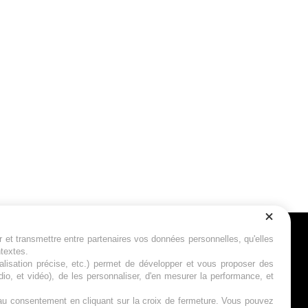
r et transmettre entre partenaires vos données personnelles, qu'elles
Suivez-nous
ntextes.
calisation précise, etc.) permet de développer et vous proposer des
io, et vidéo), de les personnaliser, d'en mesurer la performance, et
s au consentement en cliquant sur la croix de fermeture. Vous pouvez