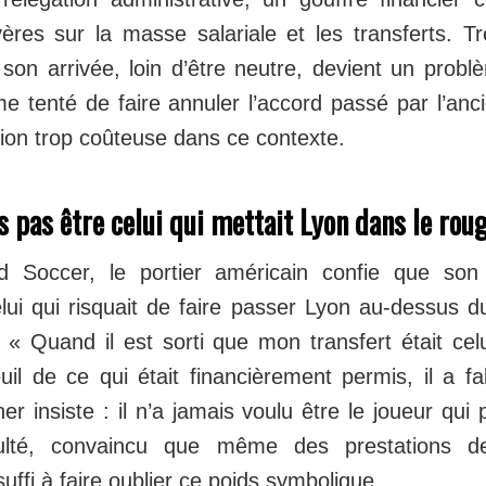
vères sur la masse salariale et les transferts. Tr
on arrivée, loin d’être neutre, devient un prob
 tenté de faire annuler l’accord passé par l’anci
tion trop coûteuse dans ce contexte.
is pas être celui qui mettait Lyon dans le rou
d Soccer, le portier américain confie que son t
ui qui risquait de faire passer Lyon au-dessus du
 Quand il est sorti que mon transfert était celui
il de ce qui était financièrement permis, il a fa
ner insiste : il n’a jamais voulu être le joueur qu
culté, convaincu que même des prestations d
suffi à faire oublier ce poids symbolique.