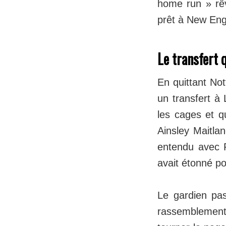
home run » rêv
prêt à New Eng
Le transfert 
En quittant Not
un transfert à 
les cages et 
Ainsley Maitlan
entendu avec F
avait étonné po
​Le gardien pa
rassemblement