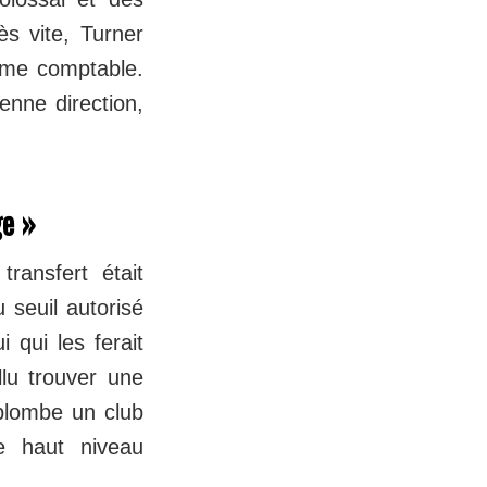
ès vite, Turner
lème comptable.
enne direction,
ge »
ransfert était
 seuil autorisé
 qui les ferait
llu trouver une
i plombe un club
e haut niveau