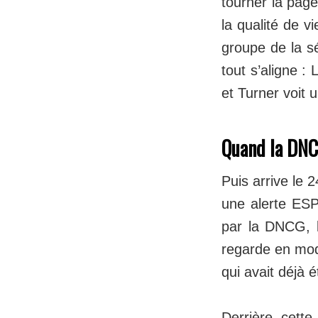
tourner la page
la qualité de v
groupe de la s
tout s’aligne :
et Turner voit 
​Quand la DNC
Puis arrive le 2
une alerte ESP
par la DNCG, l
regarde en mode
qui avait déjà
Derrière cette