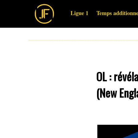
Ligue 1
Temps additionne
OL : révél
(New Engl