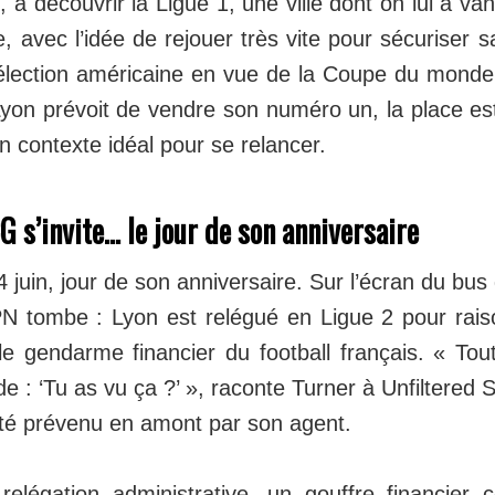
, à découvrir la Ligue 1, une ville dont on lui a van
ie, avec l’idée de rejouer très vite pour sécuriser 
élection américaine en vue de la Coupe du monde.
 Lyon prévoit de vendre son numéro un, la place es
un contexte idéal pour se relancer.
G s’invite… le jour de son anniversaire
4 juin, jour de son anniversaire. Sur l’écran du bus 
N tombe : Lyon est relégué en Ligue 2 pour rais
e gendarme financier du football français. « To
 : ‘Tu as vu ça ?’ », raconte Turner à Unfiltered 
 été prévenu en amont par son agent.
 relégation administrative, un gouffre financier 