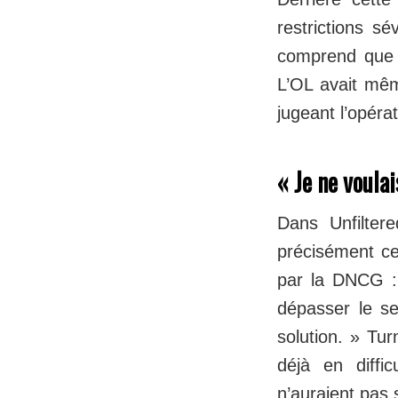
restrictions sé
comprend que s
L’OL avait même
jugeant l’opéra
« Je ne voula
Dans Unfiltere
précisément cel
par la DNCG : «
dépasser le seu
solution. » Tur
déjà en diffi
n’auraient pas 