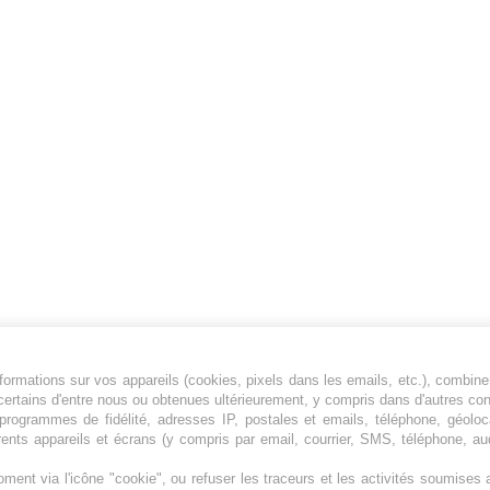
ormations sur vos appareils (cookies, pixels dans les emails, etc.), combine
Jeunesfooteux est un média sportif qui traite
certains d'entre nous ou obtenues ultérieurement, y compris dans d'autres co
principalement de l'actualité de la Ligue 1 et
, programmes de fidélité, adresses IP, postales et emails, téléphone, géolo
rents appareils et écrans (y compris par email, courrier, SMS, téléphone, aud
des grosses actualités de la Ligue 2 et du
football étranger.
ment via l'icône "cookie", ou refuser les traceurs et les activités soumise
Plan du site
|
Syndication
|
Powered by WM