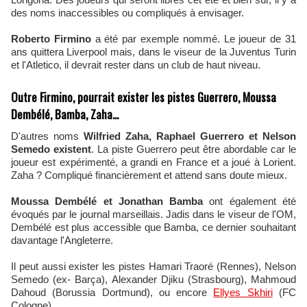
des noms inaccessibles ou compliqués à envisager.
Roberto Firmino
a été par exemple nommé. Le joueur de 31
ans quittera Liverpool mais, dans le viseur de la Juventus Turin
et l'Atletico, il devrait rester dans un club de haut niveau.
Outre Firmino, pourrait exister les pistes Guerrero, Moussa
Dembélé, Bamba, Zaha...
D'autres noms
Wilfried Zaha, Raphael Guerrero et Nelson
Semedo existent
. La piste Guerrero peut être abordable car le
joueur est expérimenté, a grandi en France et a joué à Lorient.
Zaha ? Compliqué financièrement et attend sans doute mieux.
Moussa Dembélé et Jonathan Bamba
ont également été
évoqués par le journal marseillais. Jadis dans le viseur de l'OM,
Dembélé est plus accessible que Bamba, ce dernier souhaitant
davantage l'Angleterre.
Il peut aussi exister les pistes Hamari Traoré (Rennes), Nelson
Semedo (ex- Barça), Alexander Djiku (Strasbourg), Mahmoud
Dahoud (Borussia Dortmund), ou encore
Ellyes Skhiri
(FC
Cologne).