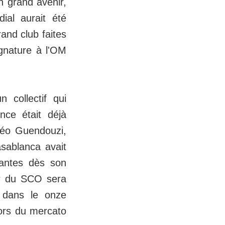
n grand avenir,
ial aurait été
and club faites
gnature à l'OM
 collectif qui
nce était déjà
ttéo Guendouzi,
asablanca avait
Nantes dès son
eur du SCO sera
r dans le onze
lors du mercato