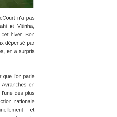
cCourt n'a pas
hi et Vitinha,
cet hiver. Bon
rix dépensé par
os, en a surpris
r que l'on parle
US Avranches en
 l'une des plus
ction nationale
ellement et