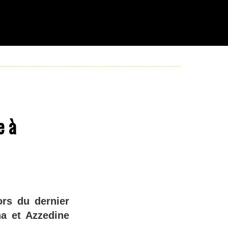
e à
ors du dernier
ha et Azzedine