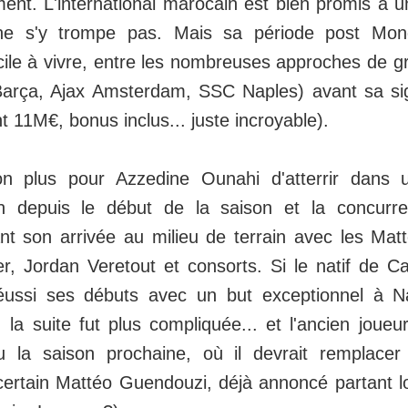
ent. L'international marocain est bien promis à u
ne s'y trompe pas. Mais sa période post Mond
cile à vivre, entre les nombreuses approches de gr
Barça, Ajax Amsterdam, SSC Naples) avant sa si
 11M€, bonus inclus... juste incroyable).
n plus pour Azzedine Ounahi d'atterrir dans un
en depuis le début de la saison et la concurre
nt son arrivée au milieu de terrain avec les Ma
er, Jordan Veretout et consorts. Si le natif de C
réussi ses débuts avec un but exceptionnel à 
 la suite fut plus compliquée... et l'ancien jou
du la saison prochaine, où il devrait remplace
 certain Mattéo Guendouzi, déjà annoncé partant 