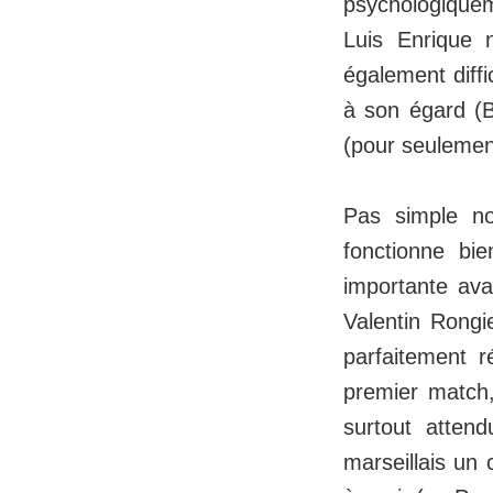
psychologiquem
Luis Enrique 
également diffi
à son égard (
(pour seulement
Pas simple no
fonctionne bi
importante ava
Valentin Rongi
parfaitement 
premier match,
surtout atten
marseillais un