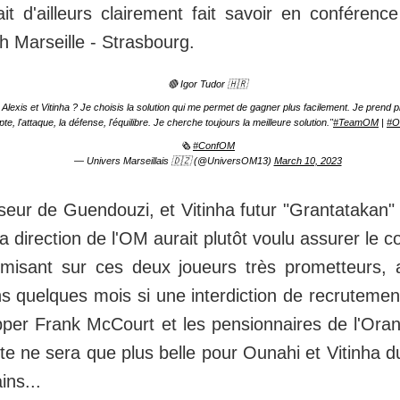
ait d'ailleurs clairement fait savoir en conféren
 Marseille - Strasbourg.
🔴 Igor Tudor 🇭🇷
 Alexis et Vitinha ? Je choisis la solution qui me permet de gagner plus facilement. Je prend 
te, l'attaque, la défense, l'équilibre. Je cherche toujours la meilleure solution."
#TeamOM
|
#
🗞️
#ConfOM
— Univers Marseillais 🇩🇿 (@UniversOM13)
March 10, 2023
eur de Guendouzi, et Vitinha futur "Grantatakan"
 la direction de l'OM aurait plutôt voulu assurer le 
 misant sur ces deux joueurs très prometteurs, 
s quelques mois si une interdiction de recrutement
pper Frank McCourt et les pensionnaires de l'Or
ite ne sera que plus belle pour Ounahi et Vitinha d
ins...