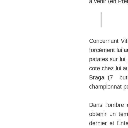
à venir (en Pr
Concernant Viti
forcément lui a
patates sur lui,
cote chez lui a
Braga (7 buts
championnat po
Dans l'ombre d
obtenir un te
dernier et l'in