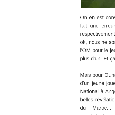
On en est conv
fait une erreu
respectivemen
ok, nous ne so
l'OM pour le je
plus d'un. Et 
Mais pour Ounah
d'un jeune jou
National à Ang
belles révélat
du Maroc...