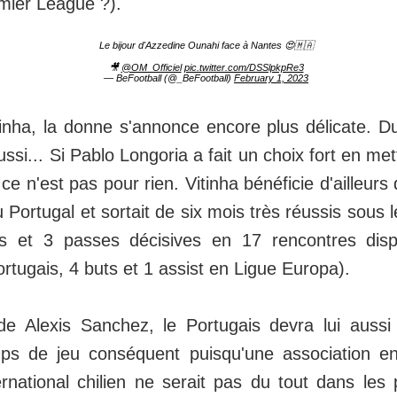
emier League ?).
Le bijour d'Azzedine Ounahi face à Nantes 😍🇲🇦
🎥
@OM_Officiel
pic.twitter.com/DSSlpkpRe3
— BeFootball (@_BeFootball)
February 1, 2023
nha, la donne s'annonce encore plus délicate. Du 
ussi... Si Pablo Longoria a fait un choix fort en me
 ce n'est pas pour rien. Vitinha bénéficie d'ailleurs 
u Portugal et sortait de six mois très réussis sous 
 et 3 passes décisives en 17 rencontres disp
rtugais, 4 buts et 1 assist en Ligue Europa).
e Alexis Sanchez, le Portugais devra lui aussi 
mps de jeu conséquent puisqu'une association e
ternational chilien ne serait pas du tout dans les 