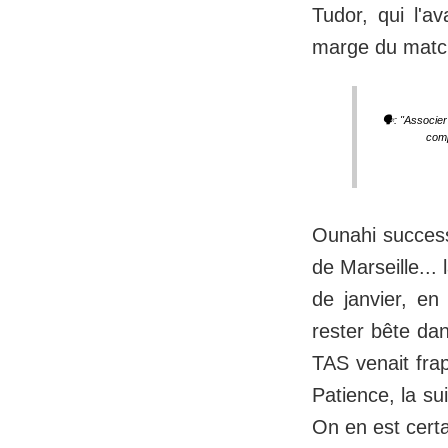
Tudor, qui l'av
marge du match
🗣️: "Associer
comp
Ounahi success
de Marseille...
de janvier, en
rester bête dan
TAS venait fra
Patience, la su
On en est certa