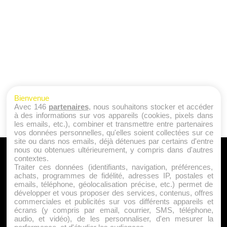
Bienvenue
Avec 146
partenaires
, nous souhaitons stocker et accéder
à des informations sur vos appareils (cookies, pixels dans
les emails, etc.), combiner et transmettre entre partenaires
vos données personnelles, qu'elles soient collectées sur ce
site ou dans nos emails, déjà détenues par certains d'entre
nous ou obtenues ultérieurement, y compris dans d'autres
A PROPOS
contextes.
Traiter ces données (identifiants, navigation, préférences,
Qui sommes nous ?
achats, programmes de fidélité, adresses IP, postales et
emails, téléphone, géolocalisation précise, etc.) permet de
Mentions Légales
développer et vous proposer des services, contenus, offres
Publicité
commerciales et publicités sur vos différents appareils et
écrans (y compris par email, courrier, SMS, téléphone,
Politique de Cookies
audio, et vidéo), de les personnaliser, d'en mesurer la
Contact