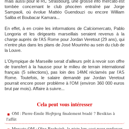
mais aussi pour le RC Strasbourg, une grosse info mercato est
tombée concernant le club phocéen entraîné par Jorge
Sampaoli, où évolue Mattéo Guendouzi ou encore William
Saliba et Boubacar Kamara...
En effet, à en croire les informations de
Calciomercato
, Pablo
Longoria et les dirigeants marseillais seraient revenus à la
charge auprès de l'AS Rome pour Jordan Veretout (29 ans), qui
n'entre plus dans les plans de José Mourinho au sein du club de
la Louve.
L'Olympique de Marseille serait d'ailleurs prêt à revoir son offre
de transfert à la hausse pour le milieu de terrain international
français (5 sélections), pas loin des 14M€ réclamés par l'AS
Rome. Toutefois, le salaire demandé par Jordan Veretout
pourrait encore poser problème à l'OM (environ 360 000 euros
brut par mois). Affaire à suivre...
Cela peut vous intéresser
OM : Pierre-Emile Hojbjerg finalement bradé ? Besiktas à
l'affût
Mercato OM : Oleg Reabciuk, la piste low cost pour renforcer