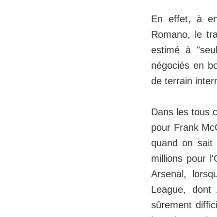
En effet, à en
Romano, le tra
estimé à "seul
négociés en bo
de terrain inte
Dans les tous c
pour Frank McC
quand on sait
millions pour l
Arsenal, lorsq
League, dont 
sûrement diffic