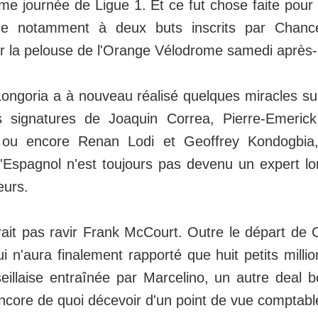
ème journée de Ligue 1. Et ce fut chose faite pour
âce notamment à deux buts inscrits par Chan
ur la pelouse de l'Orange Vélodrome samedi après-m
Longoria a à nouveau réalisé quelques miracles s
s signatures de Joaquin Correa, Pierre-Emeri
 ou encore Renan Lodi et Geoffrey Kondogbia,
'Espagnol n'est toujours pas devenu un expert lors
eurs.
rait pas ravir Frank McCourt. Outre le départ de
 n'aura finalement rapporté que huit petits millio
eillaise entraînée par Marcelino, un autre deal 
ncore de quoi décevoir d'un point de vue comptable