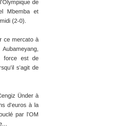
 l'Olympique de
cel Mbemba et
idi (2-0).
ur ce mercato à
ck Aubameyang,
 force est de
qu'il s'agit de
 Cengiz Ünder à
ns d'euros à la
bouclé par l'OM
...