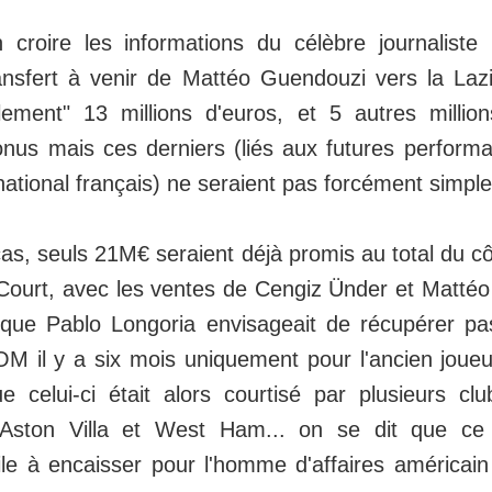
 croire les informations du célèbre journaliste i
nsfert à venir de Mattéo Guendouzi vers la Laz
ement" 13 millions d'euros, et 5 autres million
nus mais ces derniers (liés aux futures perform
rnational français) ne seraient pas forcément simple
as, seuls 21M€ seraient déjà promis au total du cô
ourt, avec les ventes de Cengiz Ünder et Mattéo
 que Pablo Longoria envisageait de récupérer p
'OM il y a six mois uniquement pour l'ancien joueu
ue celui-ci était alors courtisé par plusieurs c
Aston Villa et West Ham... on se dit que ce 
ile à encaisser pour l'homme d'affaires américain