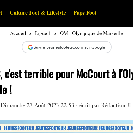
l
Culture Foot & Lifestyle
Papy Foot
Accueil
>
Ligue 1
>
OM - Olympique de Marseille
Suivre Jeunesfooteux.com sur Google
 c'est terrible pour McCourt à l'O
le !
Dimanche 27 Août 2023 22:53 - écrit par Rédaction JF