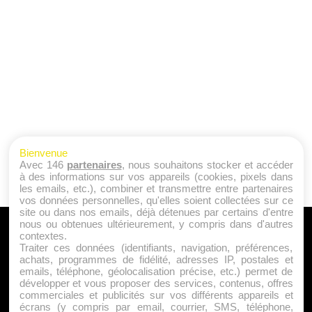
Bienvenue
Avec 146
partenaires
, nous souhaitons stocker et accéder
à des informations sur vos appareils (cookies, pixels dans
les emails, etc.), combiner et transmettre entre partenaires
vos données personnelles, qu'elles soient collectées sur ce
site ou dans nos emails, déjà détenues par certains d'entre
nous ou obtenues ultérieurement, y compris dans d'autres
A PROPOS
contextes.
Traiter ces données (identifiants, navigation, préférences,
Qui sommes nous ?
achats, programmes de fidélité, adresses IP, postales et
emails, téléphone, géolocalisation précise, etc.) permet de
Mentions Légales
développer et vous proposer des services, contenus, offres
Publicité
commerciales et publicités sur vos différents appareils et
écrans (y compris par email, courrier, SMS, téléphone,
Politique de Cookies