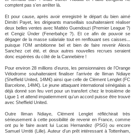
comptent pas s'en arrêter là.
Et pour cause, après avoir enregistré le départ du bien aimé
Dimitri Payet, les dirigeants marseillais souhaiteraient réaliser
deux belles ventes avec Mattéo Guendouzi (Premier League ?)
et Cengiz Ünder (Fenerbahçe ?). Et ce afin de pouvoir se
dégager de la masse salariale tout en renflouant ses caisses...
puisque l'OM ambitionne bel et bien de faire revenir Alexis
Sanchez cet été, et deux autres nouvelles recrues seraient
donc espérées du côté de la Cannebière !
Pour environ 28 millions d'euros, les pensionnaires de l'Orange
Vélodrome souhaiteraient finaliser l'arrivée de Iliman Ndiaye
(Sheffield United, 14M€) ainsi que celle de Clément Lenglet (FC
Barcelone, 14M€). Le jeune attaquant international sénégalais a
déjà donné son feu vert pour un transfert chez le troisième de
Ligue 1 et attend impatiemment qu'un accord puisse être trouvé
avec Sheffield United.
Outre Iliman Ndiaye, Clément Lenglet réfléchirait très
sérieusement à cette possibilité de revenir en France, comme
ont pu le faire avant lui Lucas Hernandez (PSG) ou encore
Samuel Umtiti (Lille). Auteur d'un prêt intéressant à Tottenham,