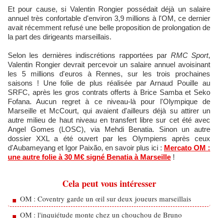
Et pour cause, si Valentin Rongier possédait déjà un salaire
annuel très confortable d'environ 3,9 millions à l'OM, ce dernier
avait récemment refusé une belle proposition de prolongation de
la part des dirigeants marseillais.
Selon les dernières indiscrétions rapportées par
RMC Sport
,
Valentin Rongier devrait percevoir un salaire annuel avoisinant
les 5 millions d'euros à Rennes, sur les trois prochaines
saisons ! Une folie de plus réalisée par Arnaud Pouille au
SRFC, après les gros contrats offerts à Brice Samba et Seko
Fofana. Aucun regret à ce niveau-là pour l'Olympique de
Marseille et McCourt, qui avaient d'ailleurs déjà su attirer un
autre milieu de haut niveau en transfert libre sur cet été avec
Angel Gomes (LOSC), via Mehdi Benatia. Sinon un autre
dossier XXL a été ouvert par les Olympiens après ceux
d'Aubameyang et Igor Paixão, en savoir plus ici :
Mercato OM :
une autre folie à 30 M€ signé Benatia à Marseille
!
Cela peut vous intéresser
OM : Coventry garde un œil sur deux joueurs marseillais
OM : l'inquiétude monte chez un chouchou de Bruno