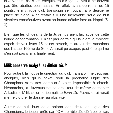
la Juventus, mais les coéquipiers d'Angel Di Maria ne doivent
pas être abattus pour autant. En effet, avant ce retrait de 15
points, le mythique club transalpin se trouvait à la deuxième
place de Serie A et restait sur une incroyable série de huit
victoires consécutives avant sa lourde défaite face au Napoli (5-
1).
Bien que les dirigeants de la Juventus aient fait appel de cette
lourde condamnation, il n'est pas certain qu'ils aient le moindre
espoir de voir leurs 15 points revenir, et au vu des sanctions
que l'actuel 10ème de Serie A aurait pu écoper, peut-être qu'il ne
s'en sort pas si mal finalement.
Milik conservé malgré les difficultés ?
Pour autant, la nouvelle direction du club transalpin ne veut pas
abdiquer, bien qu'un ticket pour la prochaine Ligue des
Champions sera très compliqué voire impossible à obtenir.
Néanmoins, la Juventus souhaiterait tout de même conserver
Arkadiusz Milik selon le journaliste
Elvin De Fazio
, et aimerait
même clôturer le dossier au plus vite.
Auteur de huit buts cette saison dont deux en Ligue des
Champions, le joueur prêté par l'OM semble décidé à poser ses