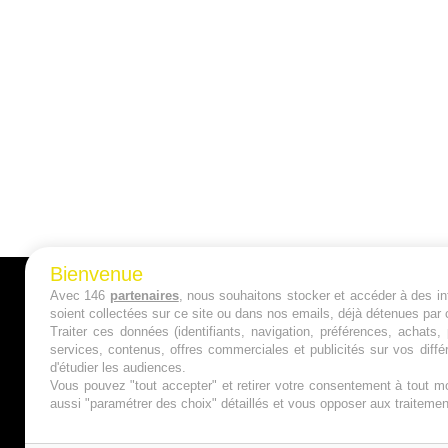
Bienvenue
Avec 146
partenaires
, nous souhaitons stocker et accéder à des inf
A PROPOS
soient collectées sur ce site ou dans nos emails, déjà détenues par 
Traiter ces données (identifiants, navigation, préférences, achats
Qui sommes nous ?
services, contenus, offres commerciales et publicités sur vos diffé
d'étudier les audiences.
Mentions Légales
Vous pouvez "tout accepter" et retirer votre consentement à tout mo
aussi "paramétrer des choix" détaillés et vous opposer aux traitem
Publicité