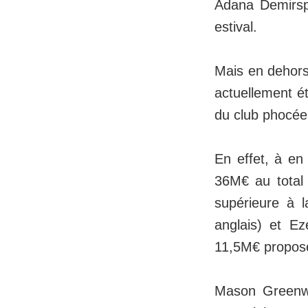
Adana Demirspo
estival.
Mais en dehors
actuellement é
du club phocée
En effet, à en
36M€ au total
supérieure à la
anglais) et Ez
11,5M€ proposé
Mason Greenwoo