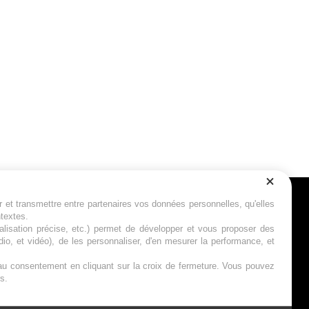
r et transmettre entre partenaires vos données personnelles, qu'elles
Suivez-nous
ntextes.
calisation précise, etc.) permet de développer et vous proposer des
io, et vidéo), de les personnaliser, d'en mesurer la performance, et
s au consentement en cliquant sur la croix de fermeture. Vous pouvez
s.