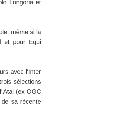
blo Longoria et
ble, même si la
 et pour Equi
rs avec l'Inter
trois sélections
ef Atal (ex OGC
n de sa récente