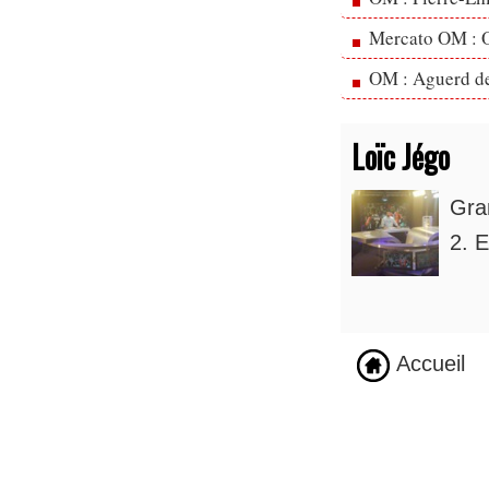
Mercato OM : Ol
OM : Aguerd de 
Loïc Jégo
Gra
2. E
Accueil