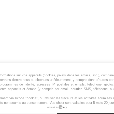
ormations sur vos appareils (cookies, pixels dans les emails, etc.), combine
Jeunesfooteux est un média sportif qui traite
certains d'entre nous ou obtenues ultérieurement, y compris dans d'autres co
principalement de l'actualité de la Ligue 1 et
, programmes de fidélité, adresses IP, postales et emails, téléphone, géolo
rents appareils et écrans (y compris par email, courrier, SMS, téléphone, aud
des grosses actualités de la Ligue 2 et du
football étranger.
ment via l'icône "cookie", ou refuser les traceurs et les activités soumise
Plan du site
|
Syndication
|
Powered by WM
ents non soumis au consentement. Vos choix sont valables pour 5 mois 20 jour
powered by