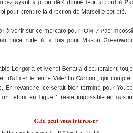
ndez ayant a priori déjà donné leur accord à Pa
i pour prendre la direction de Marseille cet été.
or à venir sur ce mercato pour l'OM ? Pas impossi
'annonce rude à la fois pour Mason Greenwood
ablo Longoria et Mehdi Benatia discuteraient toujou
er d'attirer le jeune Valentin Carboni, qui compte 
ne. En revanche, ce serait bien terminé pour Youc
i un retour en Ligue 1 reste impossible en raiso
Cela peut vous intéresser
le Hojbjerg finalement bradé ? Besiktas à l'affût