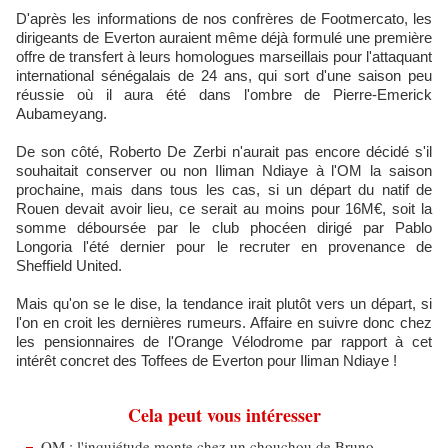
D'après les informations de nos confrères de Footmercato, les
dirigeants de Everton auraient même déjà formulé une première
offre de transfert à leurs homologues marseillais pour l'attaquant
international sénégalais de 24 ans, qui sort d'une saison peu
réussie où il aura été dans l'ombre de Pierre-Emerick
Aubameyang.
De son côté, Roberto De Zerbi n'aurait pas encore décidé s'il
souhaitait conserver ou non Iliman Ndiaye à l'OM la saison
prochaine, mais dans tous les cas, si un départ du natif de
Rouen devait avoir lieu, ce serait au moins pour 16M€, soit la
somme déboursée par le club phocéen dirigé par Pablo
Longoria l'été dernier pour le recruter en provenance de
Sheffield United.
Mais qu'on se le dise, la tendance irait plutôt vers un départ, si
l'on en croit les dernières rumeurs. Affaire en suivre donc chez
les pensionnaires de l'Orange Vélodrome par rapport à cet
intérêt concret des Toffees de Everton pour Iliman Ndiaye !
Cela peut vous intéresser
OM : l'inquiétude monte chez un chouchou de Bruno