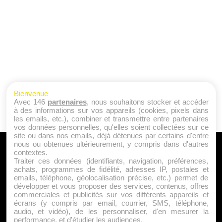
Bienvenue
Avec 146
partenaires
, nous souhaitons stocker et accéder
à des informations sur vos appareils (cookies, pixels dans
les emails, etc.), combiner et transmettre entre partenaires
vos données personnelles, qu'elles soient collectées sur ce
site ou dans nos emails, déjà détenues par certains d'entre
nous ou obtenues ultérieurement, y compris dans d'autres
A PROPOS
contextes.
Traiter ces données (identifiants, navigation, préférences,
Qui sommes nous ?
achats, programmes de fidélité, adresses IP, postales et
emails, téléphone, géolocalisation précise, etc.) permet de
Mentions Légales
développer et vous proposer des services, contenus, offres
Publicité
commerciales et publicités sur vos différents appareils et
écrans (y compris par email, courrier, SMS, téléphone,
Politique de Cookies
audio, et vidéo), de les personnaliser, d'en mesurer la
Contact
performance, et d'étudier les audiences.