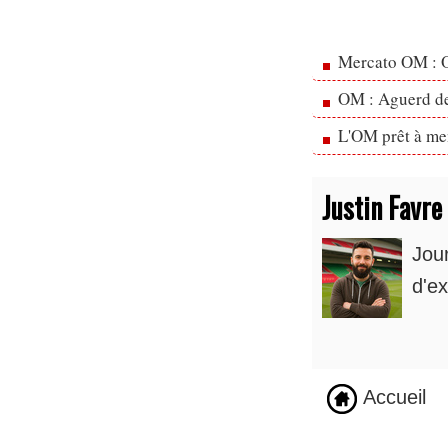
Mercato OM : Ol
OM : Aguerd de 
L'OM prêt à men
Justin Favre
Jou
d'ex
Accueil