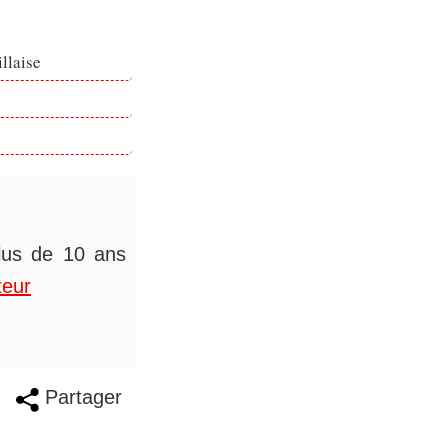
llaise
plus de 10 ans
teur
Partager