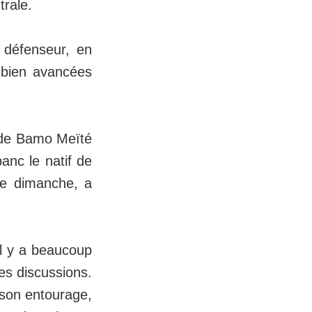
trale.
r défenseur, en
 bien avancées
t de Bamo Meïté
anc le natif de
 ce dimanche, a
il y a beaucoup
es discussions.
e son entourage,