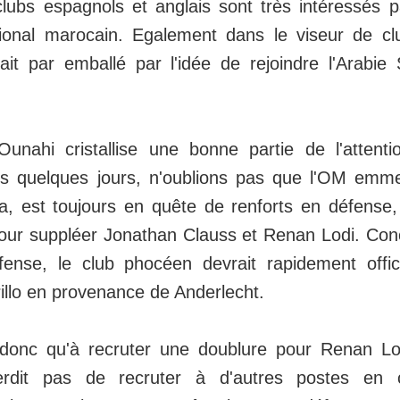
clubs espagnols et anglais sont très intéressés p
ational marocain. Egalement dans le viseur de c
it par emballé par l'idée de rejoindre l'Arabie
Ounahi cristallise une bonne partie de l'attent
is quelques jours, n'oublions pas que l'OM emm
ta, est toujours en quête de renforts en défens
pour suppléer Jonathan Clauss et Renan Lodi. Con
fense, le club phocéen devrait rapidement officia
illo en provenance de Anderlecht.
t donc qu'à recruter une doublure pour Renan L
erdit pas de recruter à d'autres postes en 