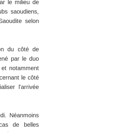
ar le milieu de
lubs saoudiens,
 Saoudite selon
ion du côté de
ené par le duo
e, et notamment
cernant le côté
liser l'arrivée
odi. Néanmoins
cas de belles