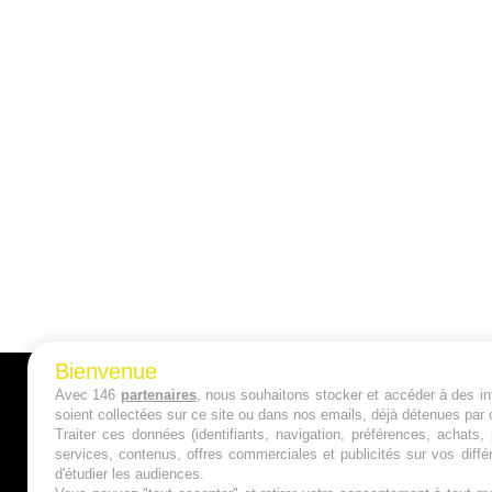
Bienvenue
Avec 146
partenaires
, nous souhaitons stocker et accéder à des inf
A PROPOS
soient collectées sur ce site ou dans nos emails, déjà détenues par 
Traiter ces données (identifiants, navigation, préférences, achats
Qui sommes nous ?
services, contenus, offres commerciales et publicités sur vos diffé
d'étudier les audiences.
Mentions Légales