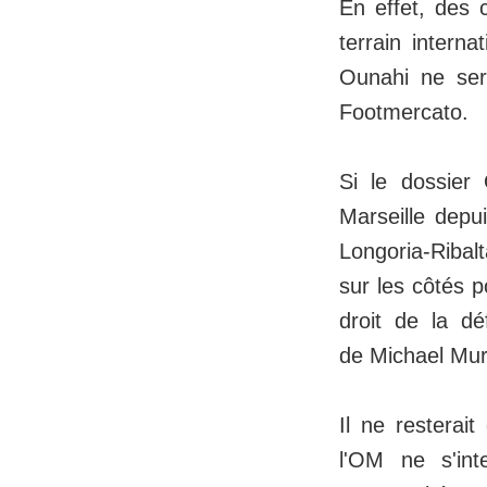
En effet, des 
terrain intern
Ounahi ne sera
Footmercato.
Si le dossier 
Marseille depu
Longoria-Ribal
sur les côtés 
droit de la dé
de Michael Mur
Il ne resterai
l'OM ne s'int