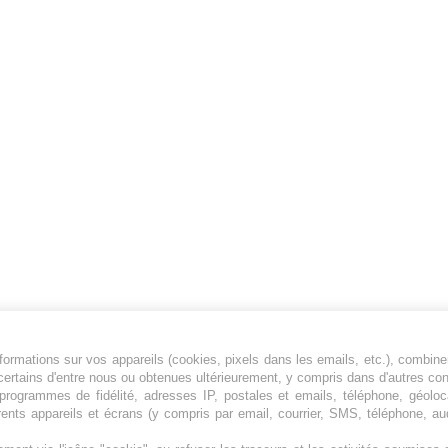
ormations sur vos appareils (cookies, pixels dans les emails, etc.), combine
Jeunesfooteux est un média sportif qui traite
certains d'entre nous ou obtenues ultérieurement, y compris dans d'autres co
principalement de l'actualité de la Ligue 1 et
, programmes de fidélité, adresses IP, postales et emails, téléphone, géolo
rents appareils et écrans (y compris par email, courrier, SMS, téléphone, aud
des grosses actualités de la Ligue 2 et du
football étranger.