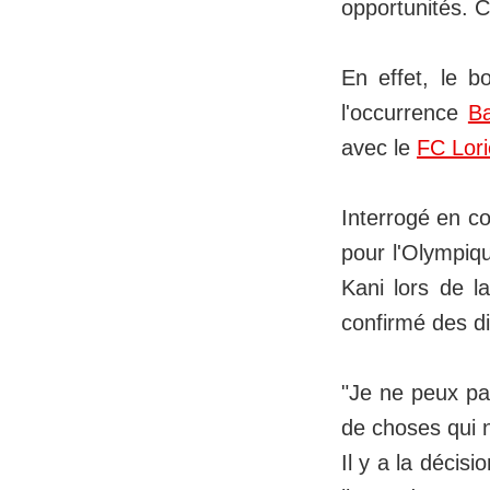
opportunités. 
En effet, le b
l'occurrence
B
avec le
FC Lori
Interrogé en c
pour l'Olympiqu
Kani lors de l
confirmé des d
"Je ne peux pas
de choses qui 
Il y a la décis