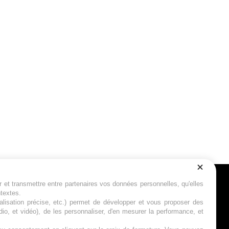
r et transmettre entre partenaires vos données personnelles, qu'elles
Suivez-nous
ntextes.
calisation précise, etc.) permet de développer et vous proposer des
io, et vidéo), de les personnaliser, d'en mesurer la performance, et