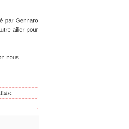
sé par Gennaro
tre ailier pour
lon nous.
llaise