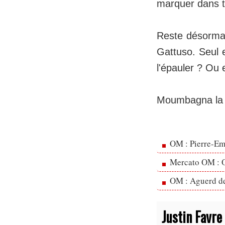
marquer dans t
Reste désorma
Gattuso. Seul 
l'épauler ? Ou 
Moumbagna la b
OM : Pierre-Emi
Mercato OM : Ol
OM : Aguerd de 
Justin Favre