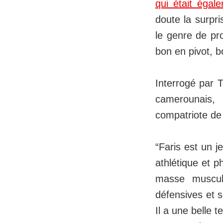
qui était égal
doute la surpri
le genre de pro
bon en pivot, b
Interrogé par 
camerounais, 
compatriote de
“Faris est un j
athlétique et p
masse muscula
défensives et s
Il a une belle t