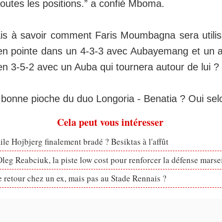
outes les positions.” a confié Mboma.
is à savoir comment Faris Moumbagna sera utili
en pointe dans un 4-3-3 avec Aubayemang et un au
en 3-5-2 avec un Auba qui tournera autour de lui ?
onne pioche du duo Longoria - Benatia ? Oui se
Cela peut vous intéresser
le Hojbjerg finalement bradé ? Besiktas à l'affût
eg Reabciuk, la piste low cost pour renforcer la défense marsei
retour chez un ex, mais pas au Stade Rennais ?