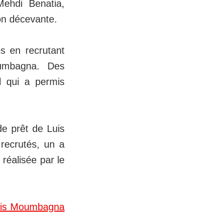
ehdi Benatia,
on décevante.
os en recrutant
oumbagna. Des
l qui a permis
de prêt de Luis
 recrutés, un a
 réalisée par le
ris Moumbagna