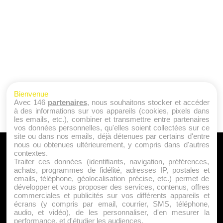
Bienvenue
Avec 146
partenaires
, nous souhaitons stocker et accéder
à des informations sur vos appareils (cookies, pixels dans
les emails, etc.), combiner et transmettre entre partenaires
vos données personnelles, qu'elles soient collectées sur ce
site ou dans nos emails, déjà détenues par certains d'entre
nous ou obtenues ultérieurement, y compris dans d'autres
A PROPOS
contextes.
Traiter ces données (identifiants, navigation, préférences,
Qui sommes nous ?
achats, programmes de fidélité, adresses IP, postales et
emails, téléphone, géolocalisation précise, etc.) permet de
Mentions Légales
développer et vous proposer des services, contenus, offres
Publicité
commerciales et publicités sur vos différents appareils et
écrans (y compris par email, courrier, SMS, téléphone,
Politique de Cookies
audio, et vidéo), de les personnaliser, d'en mesurer la
Contact
performance, et d'étudier les audiences.