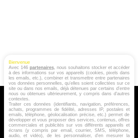
Bienvenue
Avec 146
partenaires
, nous souhaitons stocker et accéder
à des informations sur vos appareils (cookies, pixels dans
les emails, etc.), combiner et transmettre entre partenaires
vos données personnelles, qu'elles soient collectées sur ce
site ou dans nos emails, déjà détenues par certains d'entre
nous ou obtenues ultérieurement, y compris dans d'autres
A PROPOS
contextes.
Traiter ces données (identifiants, navigation, préférences,
Qui sommes nous ?
achats, programmes de fidélité, adresses IP, postales et
emails, téléphone, géolocalisation précise, etc.) permet de
Mentions Légales
développer et vous proposer des services, contenus, offres
Publicité
commerciales et publicités sur vos différents appareils et
écrans (y compris par email, courrier, SMS, téléphone,
Politique de Cookies
audio, et vidéo), de les personnaliser, d'en mesurer la