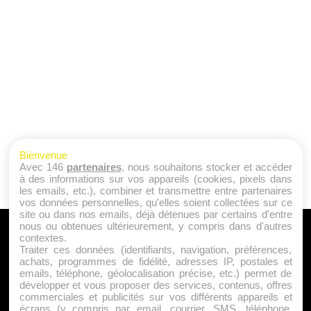
Bienvenue
Avec 146
partenaires
, nous souhaitons stocker et accéder
à des informations sur vos appareils (cookies, pixels dans
les emails, etc.), combiner et transmettre entre partenaires
vos données personnelles, qu'elles soient collectées sur ce
site ou dans nos emails, déjà détenues par certains d'entre
nous ou obtenues ultérieurement, y compris dans d'autres
A PROPOS
contextes.
Traiter ces données (identifiants, navigation, préférences,
Qui sommes nous ?
achats, programmes de fidélité, adresses IP, postales et
emails, téléphone, géolocalisation précise, etc.) permet de
Mentions Légales
développer et vous proposer des services, contenus, offres
Publicité
commerciales et publicités sur vos différents appareils et
écrans (y compris par email, courrier, SMS, téléphone,
Politique de Cookies