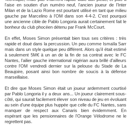
l'aise en soutien d'un numéro neuf, l'ancien joueur de l'Inter
Milan et de la Lazio Rome est pourtant utilisé en tant que milieu
gauche par Marcelino à l'OM dans son 4-4-2. C'est pourquoi
une ancienne cible de Pablo Longoria aurait certainement fait le
bonheur du club phocéen détenu par Frank McCourt.
En effet, Moses Simon présentait bien tous ses critères : très
rapide et doué dans la percussion. Un peu comme Ismaïla Sarr
mais dans un style quelque peu différent. Alors qu'il était estimé
à seulement 5M€ à un an de la fin de sa contrat avec le FC
Nantes, l'ailier gauche international nigérian aura brillé d'ailleurs
contre l'OM vendredi dernier sur la pelouse du Stade de La
Beaujoire, posant ainsi bon nombre de soucis à la défense
marseillaise.
Et dire que Moses Simon était un joueur ardemment courtisé
par Pablo Longoria il y a deux ans... Un joueur clairement sous-
côté, qui saurait facilement élever son niveau de jeu en évoluant
au sein d'une équipe plus huppée que celle du FC Nantes, sans
manquer de respect aux Canaris bien évidemment. En
espérant que les pensionnaires de l'Orange Vélodrome ne le
regrettent pas.