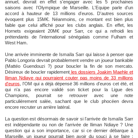
annuel, devrait en effet s'engager avec les 5 prochaines
saisons avec l'Olympique de Marseille. L'Equipe parle d'un
accord à hauteur de 13 millions d'euros. D'autres sources
évoquent plus 15M€. Néanmoins, ce montant est bien plus
faible que celui affiché pour les clubs anglais. En effet, les
Hornets exigeaient 20M€ pour Sarr, ce qui a refroidi les
prétendants de l'international sénégalais comme Fulham et
West Ham.
Une arrivée imminente de Ismaïla Sarr qui laisse à penser que
Pablo Longoria devrait probablement vendre un joueur bankable
(Mattéo Guendouzi ?) pour boucler la fin de son mercato.
Désireux de boucler rapidement
les dossiers Joakim Maehle et
Iliman Ndiaye qui pourraient couter pas moins de 33 millions
d'euros
, l'OM qui a déjà dépensé 36 millions d'euros cet été, et
qui n'a pas encore validé son ticket pour la Ligue des
Champions, pourrait se retrouver avec une note
particulièrement salée, sachant que le club phocéen devra
encore recruter un arrière latéral.
La question est désormais de savoir si l'arrivée de Ismaïla Sarr
est indépendante ou non de l'arrivée de Iliman Ndiaye ? Une
question qui a son importance, car si ce dernier débarque à
Marseille, un joueur pourrait bien avoir du souci à se faire :