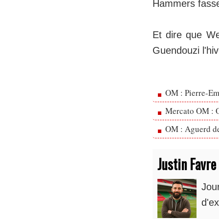
Hammers fassen
Et dire que We
Guendouzi l'hive
OM : Pierre-Emi
Mercato OM : Ol
OM : Aguerd de 
Justin Favre
Jou
d'ex