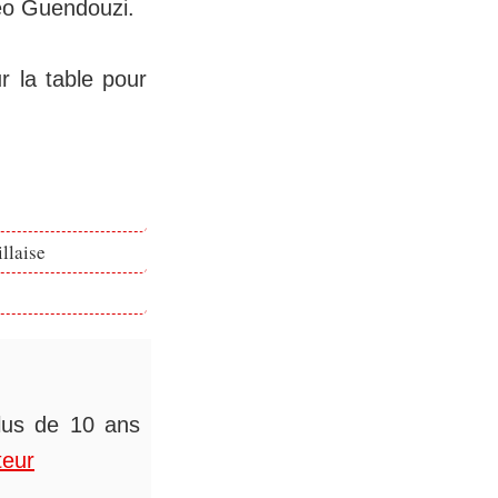
téo Guendouzi.
r la table pour
llaise
plus de 10 ans
teur