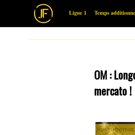
Ligue 1
Temps additionne
OM : Long
mercato !