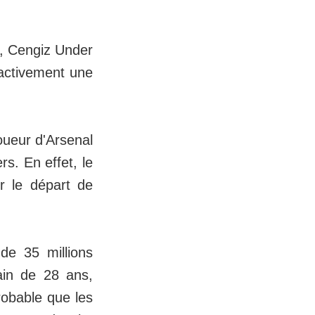
i, Cengiz Under
 activement une
oueur d'Arsenal
s. En effet, le
r le départ de
e 35 millions
ain de 28 ans,
robable que les