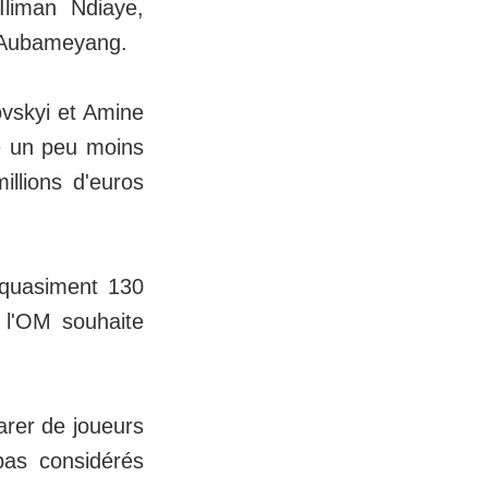
Iliman Ndiaye,
k-Aubameyang.
ovskyi et Amine
sé un peu moins
illions d'euros
 quasiment 130
e l'OM souhaite
.
arer de joueurs
pas considérés