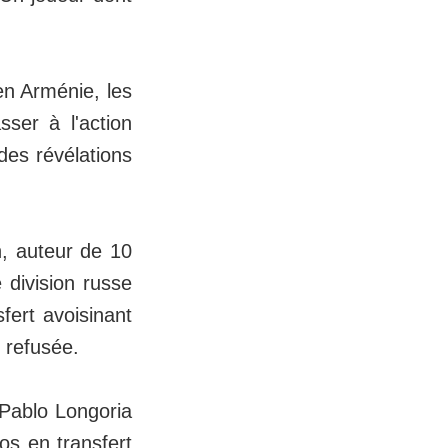
en Arménie, les
ser à l'action
des révélations
n, auteur de 10
 division russe
sfert avoisinant
é refusée.
 Pablo Longoria
os en transfert