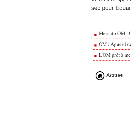
sec pour Eduard
Mercato OM : Ol
OM : Aguerd de 
L'OM prêt à men
Accueil