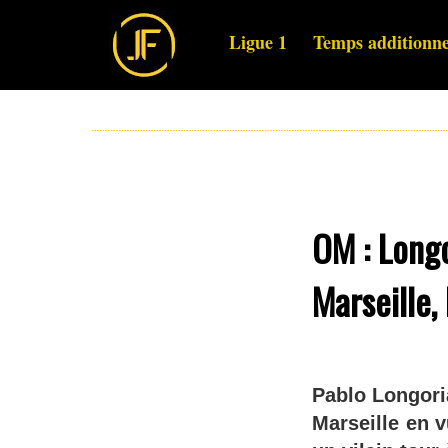
Ligue 1
Temps additionne
OM : Longo
Marseille,
Pablo Longori
Marseille en v