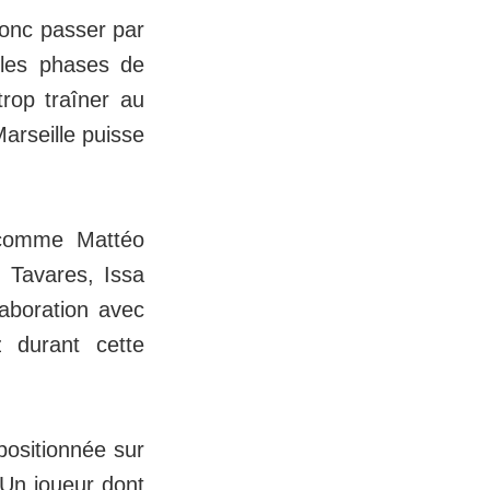
donc passer par
r les phases de
rop traîner au
arseille puisse
 comme Mattéo
 Tavares, Issa
laboration avec
z durant cette
positionnée sur
 Un joueur dont