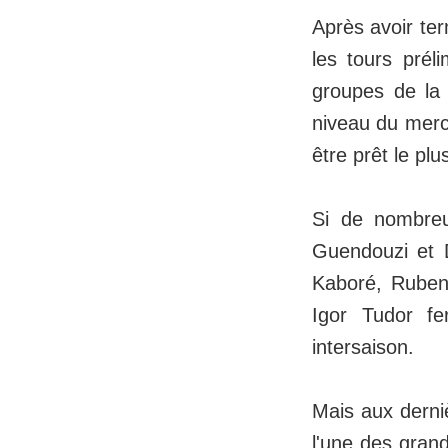
Après avoir ter
les tours prél
groupes de la 
niveau du merc
être prêt le pl
Si de nombreu
Guendouzi et D
Kaboré, Ruben 
Igor Tudor fe
intersaison.
Mais aux derniè
l'une des gran