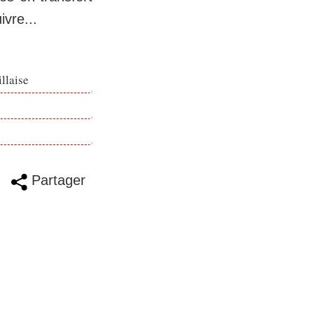
vre...
llaise
Partager