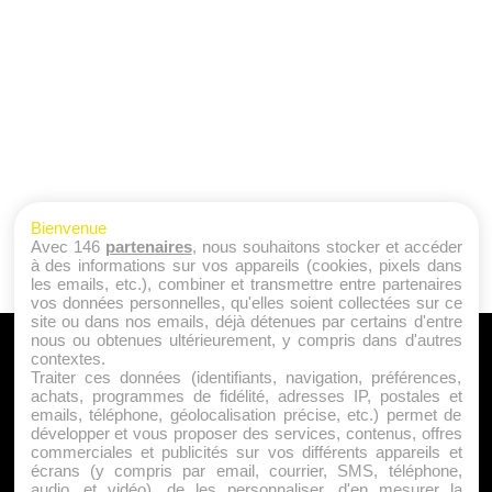
Bienvenue
Avec 146
partenaires
, nous souhaitons stocker et accéder
à des informations sur vos appareils (cookies, pixels dans
les emails, etc.), combiner et transmettre entre partenaires
vos données personnelles, qu'elles soient collectées sur ce
site ou dans nos emails, déjà détenues par certains d'entre
nous ou obtenues ultérieurement, y compris dans d'autres
A PROPOS
contextes.
Traiter ces données (identifiants, navigation, préférences,
Qui sommes nous ?
achats, programmes de fidélité, adresses IP, postales et
emails, téléphone, géolocalisation précise, etc.) permet de
Mentions Légales
développer et vous proposer des services, contenus, offres
Publicité
commerciales et publicités sur vos différents appareils et
écrans (y compris par email, courrier, SMS, téléphone,
Politique de Cookies
audio, et vidéo), de les personnaliser, d'en mesurer la