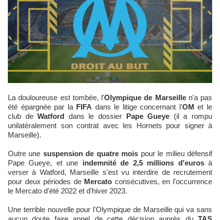
La douloureuse est tombée, l'
Olympique de Marseille
n'a pas
été épargnée par la
FIFA
dans le litige concernant l'
OM
et le
club de
Watford
dans le dossier
Pape Gueye
(il a rompu
unilatéralement son contrat avec les Hornets pour signer à
Marseille).
Outre une
suspension de quatre mois
pour le milieu défensif
Pape Gueye, et une
indemnité de 2,5 millions d'euros
à
verser à Watford, Marseille s'est vu interdire de recrutement
pour deux périodes de
Mercato
consécutives, en l'occurrence
le Mercato d'été 2022 et d'hiver 2023.
Une terrible nouvelle pour l'Olympique de Marseille qui va sans
aucun doute faire appel de cette décision auprès du
TAS