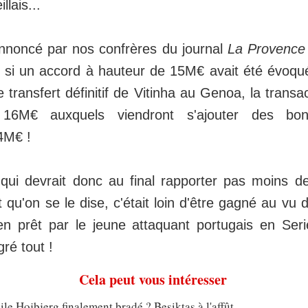
llais...
noncé par nos confrères du journal
La Provence
, si un accord à hauteur de 15M€ avait été évoqu
e transfert définitif de Vitinha au Genoa, la transac
 16M€ auxquels viendront s'ajouter des bon
4M€ !
qui devrait donc au final rapporter pas moins 
t qu'on se le dise, c'était loin d'être gagné au vu 
en prêt par le jeune attaquant portugais en Seri
gré tout !
Cela peut vous intéresser
le Hojbjerg finalement bradé ? Besiktas à l'affût