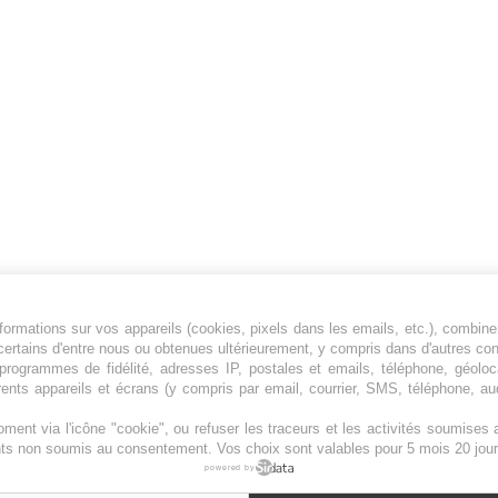
ormations sur vos appareils (cookies, pixels dans les emails, etc.), combine
Jeunesfooteux est un média sportif qui traite
certains d'entre nous ou obtenues ultérieurement, y compris dans d'autres co
principalement de l'actualité de la Ligue 1 et
, programmes de fidélité, adresses IP, postales et emails, téléphone, géolo
rents appareils et écrans (y compris par email, courrier, SMS, téléphone, aud
des grosses actualités de la Ligue 2 et du
football étranger.
ment via l'icône "cookie", ou refuser les traceurs et les activités soumise
Plan du site
|
Syndication
|
Powered by WM
ents non soumis au consentement. Vos choix sont valables pour 5 mois 20 jour
powered by