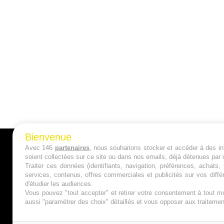
Bienvenue
Avec 146
partenaires
, nous souhaitons stocker et accéder à des inf
A PROPOS
soient collectées sur ce site ou dans nos emails, déjà détenues par 
Traiter ces données (identifiants, navigation, préférences, achats
Qui sommes nous ?
services, contenus, offres commerciales et publicités sur vos diffé
d'étudier les audiences.
Mentions Légales
Vous pouvez "tout accepter" et retirer votre consentement à tout mo
aussi "paramétrer des choix" détaillés et vous opposer aux traitem
Publicité