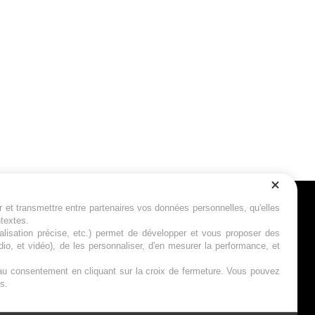
r et transmettre entre partenaires vos données personnelles, qu'elles
Suivez-nous
ntextes.
calisation précise, etc.) permet de développer et vous proposer des
io, et vidéo), de les personnaliser, d'en mesurer la performance, et
s au consentement en cliquant sur la croix de fermeture. Vous pouvez
s.