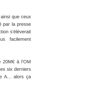
ainsi que ceux
é par la presse
tion s'élèverait
us facilement
de 20M€ à l'OM
des six derniers
e A... alors ça