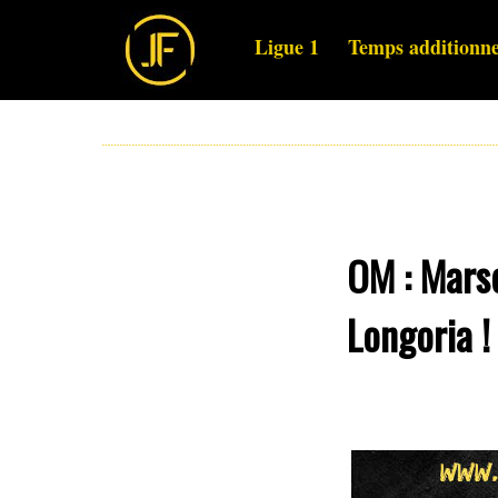
Ligue 1
Temps additionne
OM : Marse
Longoria !