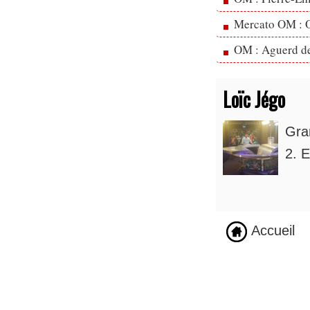
Mercato OM : Ol
OM : Aguerd de 
Loïc Jégo
Gra
2. E
Accueil