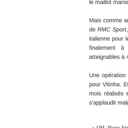
le maillot marsei
Mais comme an
de
RMC Sport
italienne pour l
finalement à
atteignables à 
Une opération 
pour Vitinha. E
mois réalisés 
s'applaudit mal
OM : Pierre-Emi